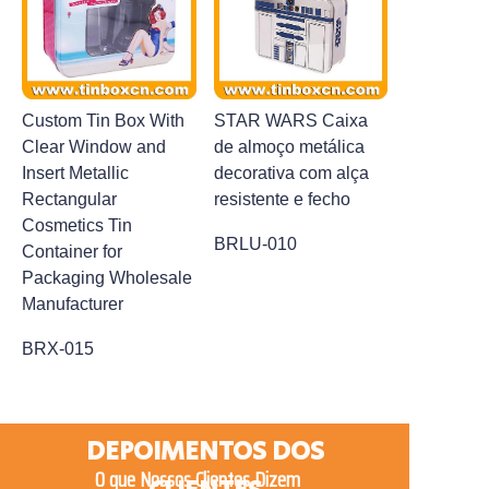
Custom Tin Box With
STAR WARS Caixa
Clear Window and
de almoço metálica
Insert Metallic
decorativa com alça
Rectangular
resistente e fecho
Cosmetics Tin
BRLU-010
Container for
Packaging Wholesale
Manufacturer
BRX-015
DEPOIMENTOS DOS
O que Nossos Clientes Dizem