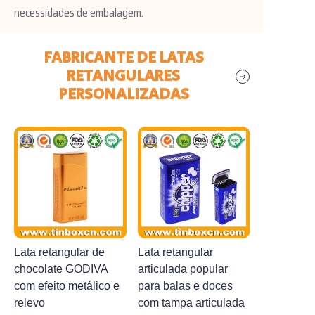
necessidades de embalagem.
Atenciosamente,
FABRICANTE DE LATAS
RETANGULARES
Equipe da Brilliant Tin Box Manufacturing Co., Ltd
PERSONALIZADAS
Lata retangular de
Lata retangular
chocolate GODIVA
articulada popular
com efeito metálico e
para balas e doces
relevo
com tampa articulada