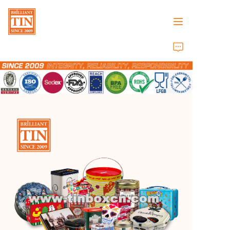
Casa
Empresa
Produtos
Serviços ao Cliente
Feiras de Negócios 2026
Certificados
Sustentabilidade