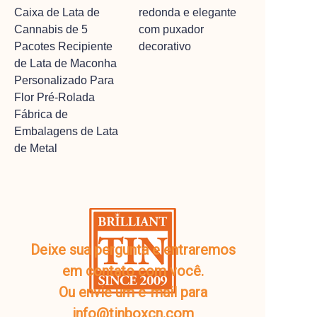
Caixa de Lata de
redonda e elegante
Cannabis de 5
com puxador
Pacotes Recipiente
decorativo
de Lata de Maconha
Personalizado Para
Flor Pré-Rolada
Fábrica de
Embalagens de Lata
de Metal
Deixe sua pergunta e entraremos
em contato com você.
Ou envie um e-mail para
info@tinboxcn.com