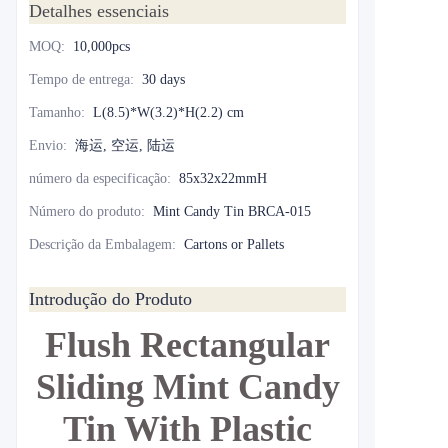
Detalhes essenciais
MOQ
:
10,000pcs
Tempo de entrega
:
30 days
Tamanho
:
L(8.5)*W(3.2)*H(2.2) cm
Envio
:
海运, 空运, 陆运
número da especificação
:
85x32x22mmH
Número do produto
:
Mint Candy Tin BRCA-015
Descrição da Embalagem
:
Cartons or Pallets
Introdução do Produto
Flush Rectangular
Sliding Mint Candy
Tin With Plastic