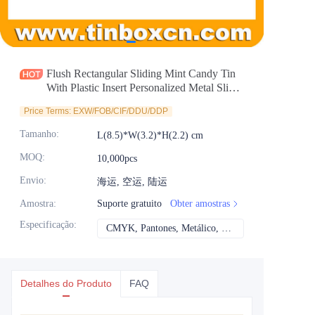
Notícias
Produtos
Flush Rectangular Sliding Mint Candy Tin
With Plastic Insert Personalized Metal Slider
Tin Case Factory For Food and Gift
Price Terms: EXW/FOB/CIF/DDU/DDP
Packaging Wholesale
Tamanho
:
L(8.5)*W(3.2)*H(2.2) cm
MOQ
:
10,000pcs
Envio
:
海运, 空运, 陆运
Amostra
:
Suporte gratuito
Obter amostras
Especificação
:
CMYK, Pantones, Metálico, Cor direta etc
CMYK, Pantones, Me
Detalhes do Produto
FAQ