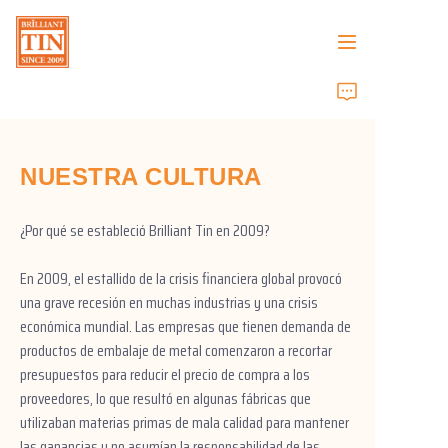
Inicio
Empresa
NUESTRA CULTURA
Productos
¿Por qué se estableció Brilliant Tin en 2009?
Servicios al cliente
En 2009, el estallido de la crisis financiera global provocó
una grave recesión en muchas industrias y una crisis
Ferias comerciales 2026
económica mundial. Las empresas que tienen demanda de
productos de embalaje de metal comenzaron a recortar
Certificados
presupuestos para reducir el precio de compra a los
proveedores, lo que resultó en algunas fábricas que
utilizaban materias primas de mala calidad para mantener
Sostenibilidad
las ganancias y no asumían la responsabilidad de las