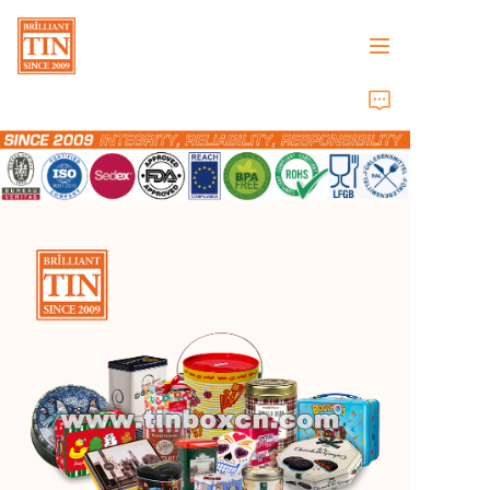
Inicio
Empresa
Productos
Servicios al cliente
Ferias comerciales 2026
Certificados
Sostenibilidad