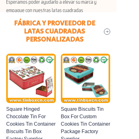
Esperamos poder ayudarlo a elevar su marca y
empaque con nuestras latas cuadradas
personalizadas.
FÁBRICA Y PROVEEDOR DE
LATAS CUADRADAS
Saludos cordiales
PERSONALIZADAS
Equipo de Brilliant Tin Box Manufacturing Co., Ltd
Square Hinged
Square Biscuits Tin
Chocolate Tin For
Box For Custom
Cookies Tin Container
Cookies Tin Container
Biscuits Tin Box
Package Factory
Factory Supplier
Supplier