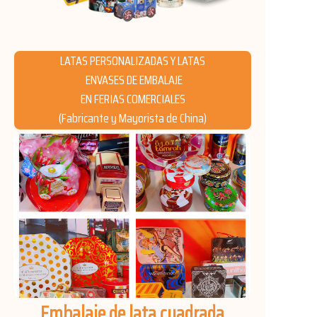
Noticias
Productos
LATAS PERSONALIZADAS Y LATAS
ENVASES DE EMBALAJE
EN FERIAS COMERCIALES
(Fabricante y Mayorista de China)
Embalaje de lata cuadrada