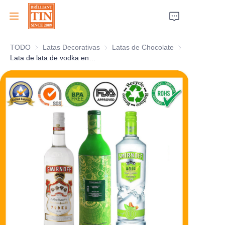
TODO
Latas Decorativas
Latas Decorativas
Latas de Chocolate
Latas de Choco
Inicio
Lata de lata de vodka en forma de botella de lujo SMIRNOFF con diseño atractivo
Empresa
Productos
Servicios al cliente
Ferias comerciales 2026
Certificados
Sostenibilidad