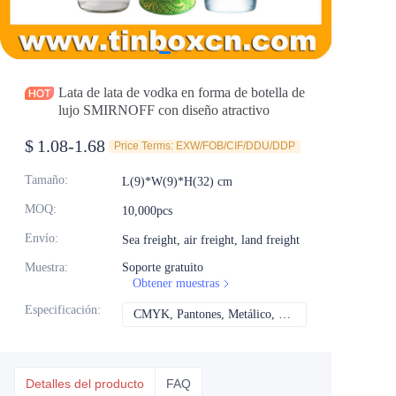
Noticias
Productos
Lata de lata de vodka en forma de botella de
lujo SMIRNOFF con diseño atractivo
$
1.08-1.68
Price Terms: EXW/FOB/CIF/DDU/DDP
Tamaño
:
L(9)*W(9)*H(32) cm
MOQ
:
10,000pcs
Envío
:
Sea freight, air freight, land freight
Muestra
:
Soporte gratuito
Obtener muestras
Especificación
:
CMYK, Pantones, Metálico, Color directo, etc.
CMYK, Pantones, Met
Detalles del producto
FAQ