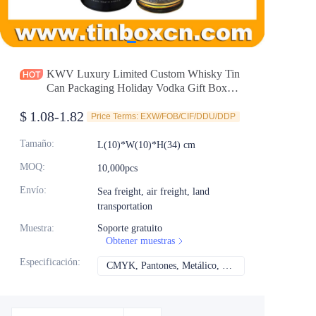
Noticias
Productos
KWV Luxury Limited Custom Whisky Tin
Can Packaging Holiday Vodka Gift Box
Selection For Wholesale Cylindrical Wine
$
1.08-1.82
Tin Manufacturer
Price Terms: EXW/FOB/CIF/DDU/DDP
Tamaño
:
L(10)*W(10)*H(34) cm
MOQ
:
10,000pcs
Envío
:
Sea freight, air freight, land
transportation
Muestra
:
Soporte gratuito
Obtener muestras
Especificación
:
CMYK, Pantones, Metálico, Color directo, etc.
CMYK, Pantones, Met