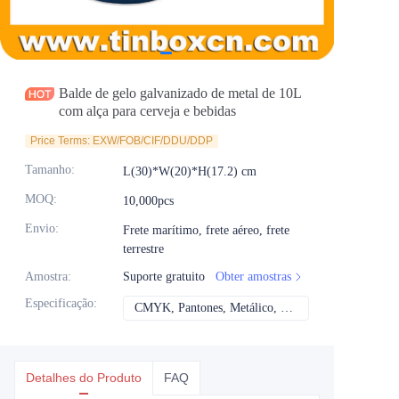
Notícias
Produtos
Balde de gelo galvanizado de metal de 10L
com alça para cerveja e bebidas
Price Terms: EXW/FOB/CIF/DDU/DDP
Tamanho
:
L(30)*W(20)*H(17.2) cm
MOQ
:
10,000pcs
Envio
:
Frete marítimo, frete aéreo, frete
terrestre
Amostra
:
Suporte gratuito
Obter amostras
Especificação
:
CMYK, Pantones, Metálico, Cor direta etc
CMYK, Pantones, Me
Detalhes do Produto
FAQ