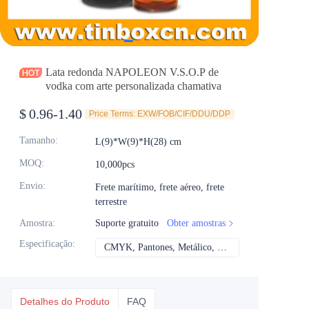
Notícias
Produtos
Lata redonda NAPOLEON V.S.O.P de
vodka com arte personalizada chamativa
$
0.96-1.40
Price Terms: EXW/FOB/CIF/DDU/DDP
Tamanho
:
L(9)*W(9)*H(28) cm
MOQ
:
10,000pcs
Envio
:
Frete marítimo, frete aéreo, frete
terrestre
Amostra
:
Suporte gratuito
Obter amostras
Especificação
:
CMYK, Pantones, Metálico, Cor direta etc
CMYK, Pantones, Me
Detalhes do Produto
FAQ