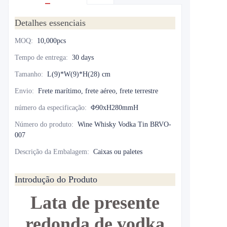
Detalhes essenciais
MOQ
:
10,000pcs
Tempo de entrega
:
30 days
Tamanho
:
L(9)*W(9)*H(28) cm
Envio
:
Frete marítimo, frete aéreo, frete terrestre
número da especificação
:
Φ90xH280mmH
Número do produto
:
Wine Whisky Vodka Tin BRVO-
007
Descrição da Embalagem
:
Caixas ou paletes
Introdução do Produto
Lata de presente
redonda de vodka