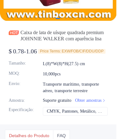
Notícias
Produtos
Caixa de lata de uísque quadrada premium
JOHNNIE WALKER com aparência lisa
$
0.78-1.06
Price Terms: EXW/FOB/CIF/DDU/DDP
Tamanho
:
L(8)*W(8)*H(27.5) cm
MOQ
:
10,000pcs
Envio
:
Transporte marítimo, transporte
aéreo, transporte terrestre
Amostra
:
Suporte gratuito
Obter amostras
Especificação
:
CMYK, Pantones, Metálico, Cor direta etc
CMYK, Pantones, Me
Detalhes do Produto
FAQ