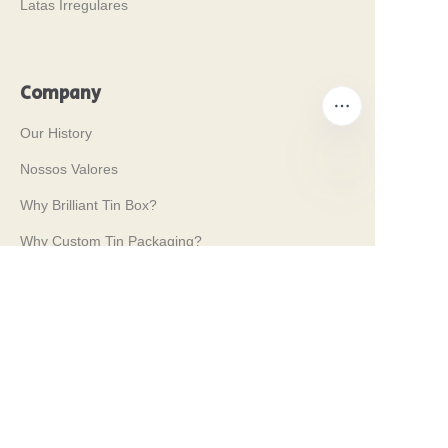
Latas Irregulares
Company
Our History
Nossos Valores
Why Brilliant Tin Box?
PT
Why Custom Tin Packaging?
Terms and Conditions
Customer services
Frequently Asked Questions
Tin Knowledge
Digital Catalogue