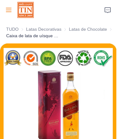
TUDO
Latas Decorativas
Latas Decorativas
Latas de Chocolate
Latas de Chocol
Casa
Caixa de lata de uísque quadrada premium JOHNNIE WALKER com aparência lisa
Empresa
Produtos
Serviços ao Cliente
Feiras de Negócios 2026
Certificados
Sustentabilidade