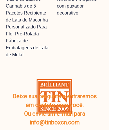
Cannabis de 5
com puxador
Pacotes Recipiente
decorativo
de Lata de Maconha
Personalizado Para
Flor Pré-Rolada
Fábrica de
Embalagens de Lata
de Metal
Deixe sua pergunta e entraremos
em contato com você.
Ou envie um e-mail para
info@tinboxcn.com