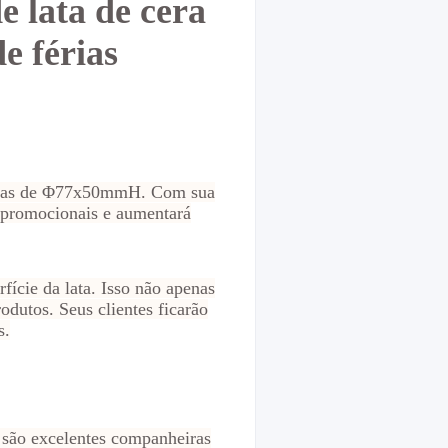
e lata de cera
e férias
edidas de Φ77x50mmH. Com sua
s promocionais e aumentará
fície da lata. Isso não apenas
dutos. Seus clientes ficarão
s.
 são excelentes companheiras