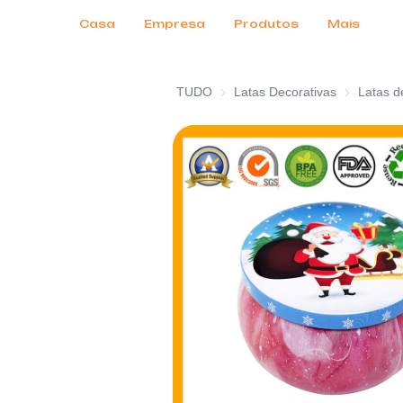
Serviços ao Cliente
Feiras de Negócios 2026
Certificados
Notícias
Produtos
Casa
Empresa
Produtos
Mais
TUDO
Latas Decorativas
Latas Decor
Latas d