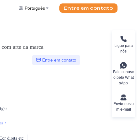
Entre em contato
Português
Ligue para
s com arte da marca
nós
Entre em contato
Fale conosc
o pelo What
sApp
Envie-nos u
eight
m e-mail
as
or direta etc
CMYK, Pantones, Metálico, Cor direta etc