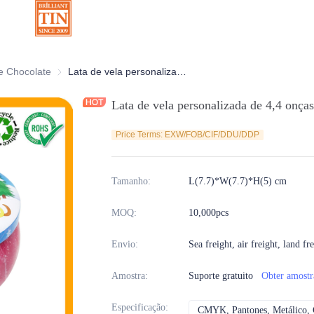
ativas
e Chocolate
Latas de Chocolate
Lata de vela personalizada de 4,4 onças com arte da marca
Lata de vela personalizada de 4,4 onça
Price Terms: EXW/FOB/CIF/DDU/DDP
Tamanho
:
L(7.7)*W(7.7)*H(5) cm
MOQ
:
10,000pcs
Envio
:
Sea freight, air freight, land fr
Amostra
:
Suporte gratuito
Obter amostr
Especificação
:
CMYK, Pantones, Metálico, C