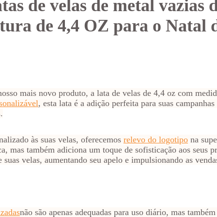
tas de velas de metal vazias d
tura de 4,4 OZ para o Natal d
 nosso mais novo produto, a lata de velas de 4,4 oz com m
rsonalizável
, esta lata é a adição perfeita para suas campanha
.
nalizado às suas velas, oferecemos
relevo do logotipo
na super
ca, mas também adiciona um toque de sofisticação aos seus pro
de suas velas, aumentando seu apelo e impulsionando as venda
izadas
não são apenas adequadas para uso diário, mas também