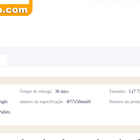
Tempo de entrega
:
30 days
Tamanho
:
L(7.7
eight
número da especificação
:
Φ77x50mmH
Número do produ
allets