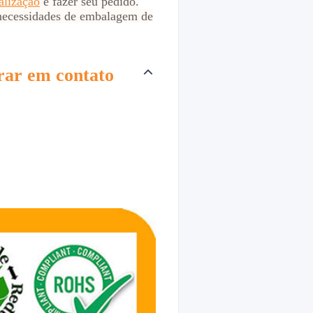
alização
e fazer seu pedido.
s necessidades de embalagem de
trar em contato