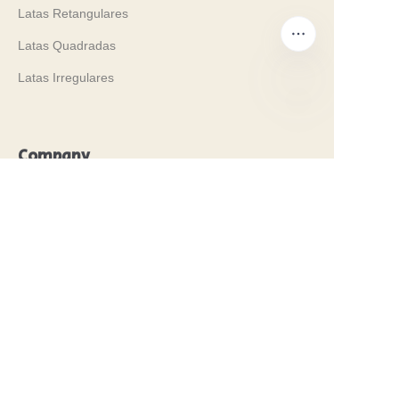
Latas Retangulares
Latas Quadradas
Latas Irregulares
PT
Company
Our History
Nossos Valores
Why Brilliant Tin Box?
Why Custom Tin Packaging?
Terms and Conditions
Customer services