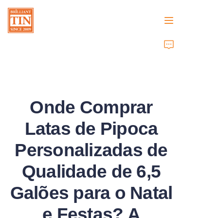
Casa
Empresa
Onde Comprar
Produtos
Latas de Pipoca
Serviços ao Cliente
Personalizadas de
Feiras de Negócios 2026
Qualidade de 6,5
Certificados
Galões para o Natal
Sustentabilidade
e Festas? A