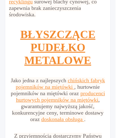
recyklingu
surowej blachy cynowej, co
zapewnia brak zanieczyszczenia
środowiska.
BŁYSZCZĄCE
PUDEŁKO
METALOWE
Jako jedna z najlepszych
chińskich fabryk
pojemników na miętówki
, hurtownie
pojemników na miętówki oraz
producenci
hurtowych pojemników na miętówki
,
gwarantujemy najwyższą jakość,
konkurencyjne ceny, terminowe dostawy
oraz
doskonała obsługa
.
Z przyjemnością dostarczymy Państwu