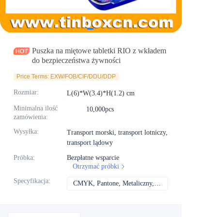
Aktualności
Produkty
Puszka na miętowe tabletki RIO z wkładem
do bezpieczeństwa żywności
Price Terms: EXW/FOB/CIF/DDU/DDP
Rozmiar
:
L(6)*W(3.4)*H(1.2) cm
Minimalna ilość
10,000pcs
zamówienia
:
Wysyłka
:
Transport morski, transport lotniczy,
transport lądowy
Próbka
:
Bezpłatne wsparcie
Otrzymać próbki
Specyfikacja
:
CMYK, Pantone, Metaliczny, Kolor spotowy itd.
CMYK, Pantone, Met