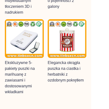
indywidualnym
o pojemności 2
tłoczeniem 3D i
galony
nadrukiem
Ekskluzywne 5-
Elegancka okrągła
pakiety puszki na
puszka na ciastka i
marihuanę z
herbatniki z
zawiasami i
ozdobnym pokrętłem
dostosowanymi
wkładkami