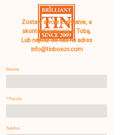
Zostaw swoje zapytanie, a
skontaktujemy się z Tobą.
Lub napisz do nas na adres
info@tinboxcn.com
Nazwa
Poczta
Telefon