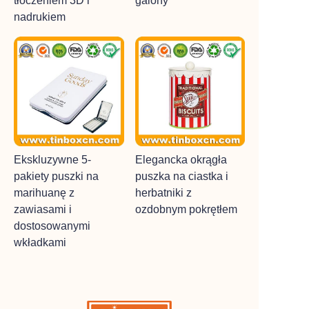
tłoczeniem 3D i
galony
nadrukiem
Ekskluzywne 5-
Elegancka okrągła
pakiety puszki na
puszka na ciastka i
marihuanę z
herbatniki z
zawiasami i
ozdobnym pokrętłem
dostosowanymi
wkładkami