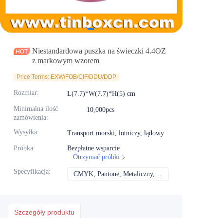
Aktualności
Produkty
Niestandardowa puszka na świeczki 4.4OZ
z markowym wzorem
Price Terms: EXW/FOB/CIF/DDU/DDP
Rozmiar
:
L(7.7)*W(7.7)*H(5) cm
Minimalna ilość
10,000pcs
zamówienia
:
Wysyłka
:
Transport morski, lotniczy, lądowy
Próbka
:
Bezpłatne wsparcie
Otrzymać próbki
Specyfikacja
:
CMYK, Pantone, Metaliczny, Kolor spotowy itd.
CMYK, Pantone, Met
Szczegóły produktu