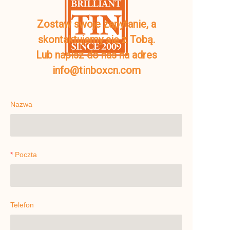
Zostaw swoje zapytanie, a
skontaktujemy się z Tobą.
Lub napisz do nas na adres
info@tinboxcn.com
Nazwa
Poczta
Telefon