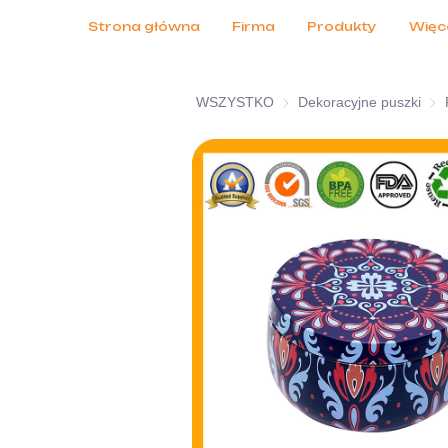
Obsługa klienta
Targi 2026
Certyfikaty
Aktualności
Produkty
Strona główna
Firma
Produkty
Więc
WSZYSTKO
Dekoracyjne puszki
Dek