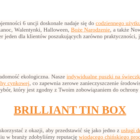
jemności 6 uncji doskonale nadaje się do
codziennego użytk
lkanoc, Walentynki, Halloween,
Boże Narodzenie
, a także No
er jeden dla klientów poszukujących zarówno praktyczności, 
wiadomość ekologiczna. Nasze
indywidualne puszki na świeczk
achy cynkowej
, co zapewnia zerowe zanieczyszczenie środowis
bór, który jest zgodny z Twoim zobowiązaniem do ochrony 
BRILLIANT TIN BOX
korzystać z okazji, aby przedstawić się jako jedno z
usługi d
iu w branży zdobyliśmy reputację
wiodącego chińskiego prod