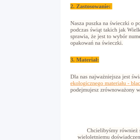
2.
Zastosowanie:
Nasza puszka na świeczki o po
podczas świąt takich jak Wie
sprawia, że jest to wybór num
opakowań na świeczki.
3. Materiał:
Dla nas najważniejsza jest ś
ekologicznego materiału - bl
podejmujesz zrównoważony wy
Chcielibyśmy również s
wieloletniemu doświadczen