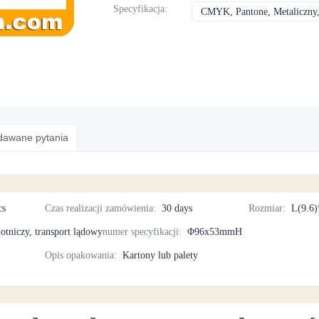
Specyfikacja
:
CMYK, Pantone, Metaliczny,
adawane pytania
cs
Czas realizacji zamówienia
:
30 days
Rozmiar
:
L(9.6
lotniczy, transport lądowy
numer specyfikacji
:
Φ96x53mmH
Opis opakowania
:
Kartony lub palety