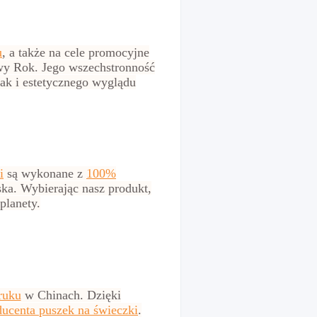
u
, a także na cele promocyjne
wy Rok. Jego wszechstronność
jak i estetycznego wyglądu
i
są wykonane z
100%
ka. Wybierając nasz produkt,
planety.
ruku
w Chinach. Dzięki
ucenta puszek na świeczki
.