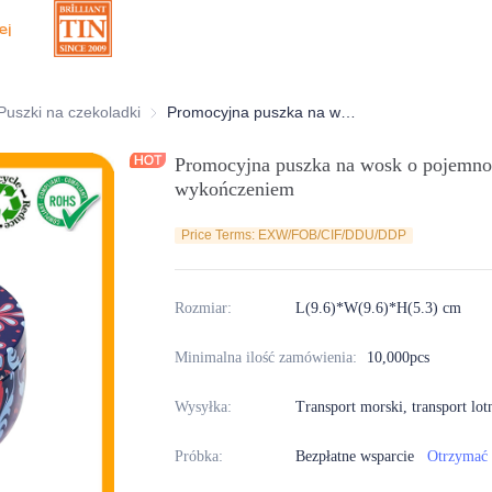
ej
oracyjne puszki
Puszki na czekoladki
Puszki na czekoladki
Promocyjna puszka na wosk o pojemności 6 uncji z pokrywką i gładkim wykończeniem
Promocyjna puszka na wosk o pojemnoś
wykończeniem
Price Terms: EXW/FOB/CIF/DDU/DDP
Rozmiar
:
L(9.6)*W(9.6)*H(5.3) cm
Minimalna ilość zamówienia
:
10,000pcs
Wysyłka
:
Transport morski, transport lot
Próbka
:
Bezpłatne wsparcie
Otrzymać 