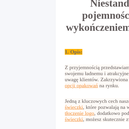
Niestand
pojemności
wykończeniem
1. Opis:
Z przyjemnością przedstawiam
swojemu ładnemu i atrakcyjn
uwagę klientów. Zakrzywiona
opcji opakowań
na rynku.
Jedną z kluczowych cech nasze
świeczki
, które pozwalają n
tłoczenie logo
, dodatkowo pod
świeczki
, możesz skutecznie 