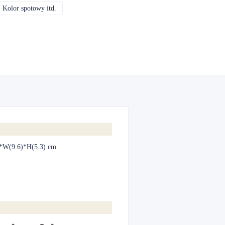
 Kolor spotowy itd.
CMYK, Pantone, Metaliczny, Kolor spotowy itd.
)*W(9.6)*H(5.3) cm