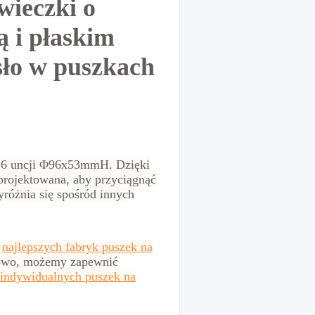
wieczki o
ą i płaskim
ło w puszkach
i 6 uncji Φ96x53mmH. Dzięki
projektowana, aby przyciągnąć
yróżnia się spośród innych
y
najlepszych fabryk puszek na
kowo, możemy zapewnić
indywidualnych puszek na