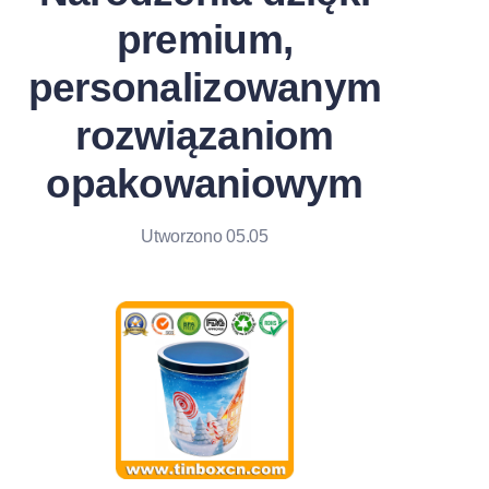
Aktualności
premium,
personalizowanym
Produkty
rozwiązaniom
opakowaniowym
Utworzono 05.05