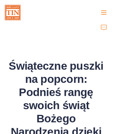
Strona główna
Firma
Świąteczne puszki
Produkty
na popcorn:
Obsługa klienta
Podnieś rangę
Targi 2026
swoich świąt
Certyfikaty
Bożego
Zrównoważony rozwój
Narodzenia dzięki