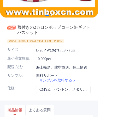
ニュース
製品
蓋付きの2ガロンポップコーン缶ギフト
バスケット
Price Terms: EXW/FOB/CIF/DDU/DDP
サイズ
:
L(26)*W(26)*H(19.7) cm
最小注文数量
:
10,000pcs
配送方法
:
海上輸送、航空輸送、陸上輸送
サンプル
:
無料サポート
サンプルを取得する
仕様
:
CMYK、パントン、メタリック、スポットカラーなど
CMYK、パント
製品情報
よくある質問