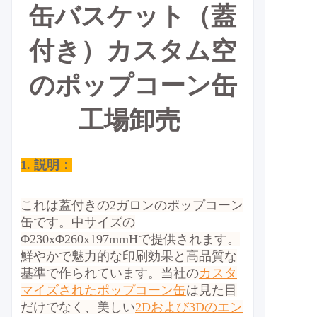
缶バスケット（蓋
付き）カスタム空
のポップコーン缶
工場
卸売
1. 説明：
これは蓋付きの2ガロンのポップコーン
缶です。
中サイズの
Φ230xΦ260x197mmHで提供されます。
鮮やかで魅力的な印刷効果と高品質な
基準で作られています。
当社の
カスタ
マイズされたポップコーン缶
は見た目
だけでなく、美しい
2Dおよび3Dのエン