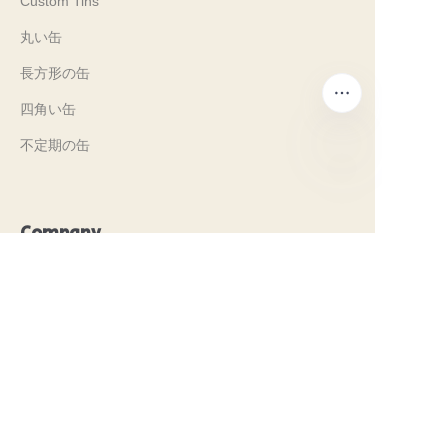
Custom Tins
丸い缶
長方形の缶
四角い缶
不定期の缶
JP
Company
Our History
私たちの価値観
Why Brilliant Tin Box?
Why Custom Tin Packaging?
Terms and Conditions