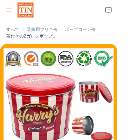
すべて
装飾用ブリキ缶
装飾用ブリキ缶
ポップコーン缶
ポップコーン缶
ホーム
蓋付きの2ガロンポップコーン缶ギフトバスケット
会社
製品
顧客サービス
トレードショー 2026
証明書
持続可能性