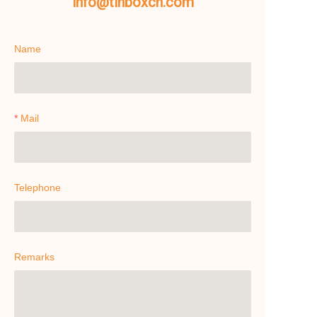
info@tinboxcn.com
Name
Mail
Telephone
Remarks