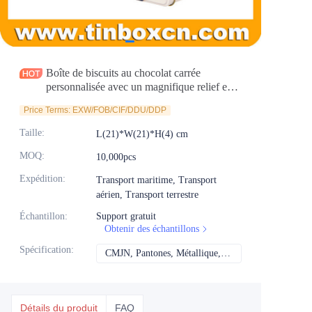
Actualités
Produits
Boîte de biscuits au chocolat carrée
personnalisée avec un magnifique relief en
ruban
Price Terms: EXW/FOB/CIF/DDU/DDP
Taille
:
L(21)*W(21)*H(4) cm
MOQ
:
10,000pcs
Expédition
:
Transport maritime, Transport
aérien, Transport terrestre
Échantillon
:
Support gratuit
Obtenir des échantillons
Spécification
:
CMJN, Pantones, Métallique, Couleur de repère, etc.
CMJN, Pantones, Mét
Détails du produit
FAQ