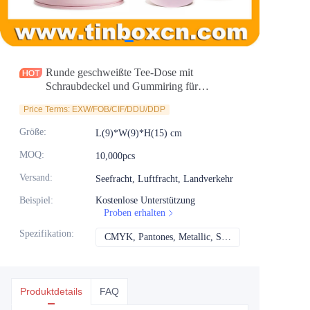
Nachrichten
Produkte
Runde geschweißte Tee-Dose mit
Schraubdeckel und Gummiring für
luftdichte Versiegelung
Price Terms: EXW/FOB/CIF/DDU/DDP
Größe
:
L(9)*W(9)*H(15) cm
MOQ
:
10,000pcs
Versand
:
Seefracht, Luftfracht, Landverkehr
Beispiel
:
Kostenlose Unterstützung
Proben erhalten
Spezifikation
:
CMYK, Pantones, Metallic, Sonderfarbe usw.
CMYK, Pantones, Me
Produktdetails
FAQ