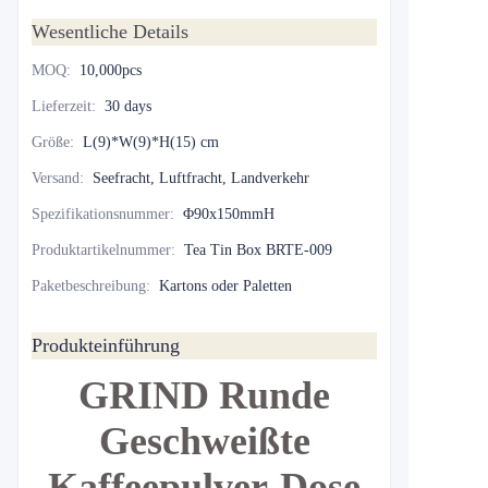
Wesentliche Details
MOQ
:
10,000pcs
Lieferzeit
:
30 days
Größe
:
L(9)*W(9)*H(15) cm
Versand
:
Seefracht, Luftfracht, Landverkehr
Spezifikationsnummer
:
Φ90x150mmH
Produktartikelnummer
:
Tea Tin Box BRTE-009
Paketbeschreibung
:
Kartons oder Paletten
Produkteinführung
GRIND Runde
Geschweißte
Kaffeepulver-Dose