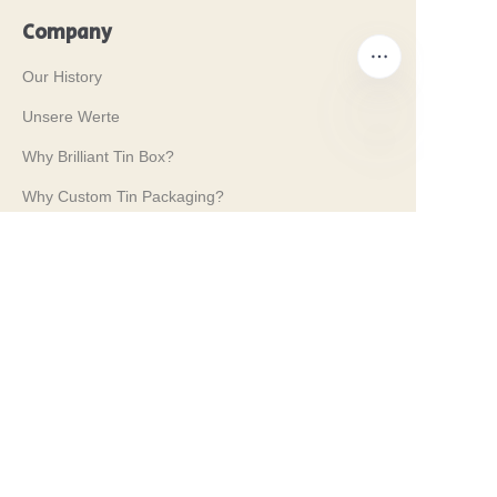
Company
Our History
Unsere Werte
Why Brilliant Tin Box?
DE
Why Custom Tin Packaging?
Terms and Conditions
Customer services
Frequently Asked Questions
Tin Knowledge
Digital Catalogue
Pre-sales and After-sales Services