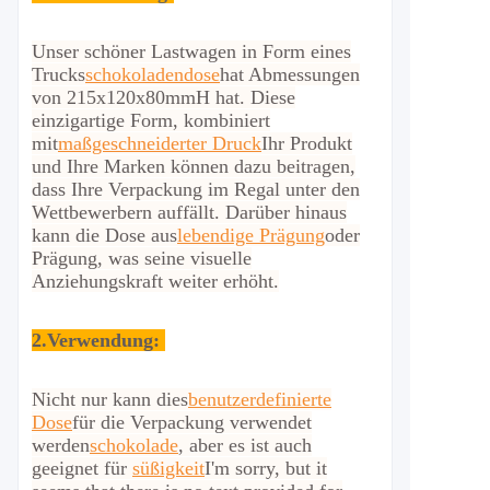
Unser schöner Lastwagen in Form eines
Trucks
schokoladendose
hat Abmessungen
von 215x120x80mmH hat. Diese
einzigartige Form, kombiniert
mit
maßgeschneiderter Druck
Ihr Produkt
und Ihre Marken können dazu beitragen,
dass Ihre Verpackung im Regal unter den
Wettbewerbern auffällt. Darüber hinaus
kann die Dose aus
lebendige Prägung
oder
Prägung, was seine visuelle
Anziehungskraft weiter erhöht.
2.
Verwendung:
Nicht nur kann dies
benutzerdefinierte
Dose
für die Verpackung verwendet
werden
schokolade
, aber es ist auch
geeignet für
süßigkeit
I'm sorry, but it