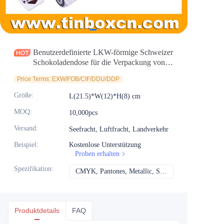
Nachrichten
Produkte
Benutzerdefinierte LKW-förmige Schweizer
Schokoladendose für die Verpackung von
Schokolade und Keksen
Price Terms: EXW/FOB/CIF/DDU/DDP
Größe
:
L(21.5)*W(12)*H(8) cm
MOQ
:
10,000pcs
Versand
:
Seefracht, Luftfracht, Landverkehr
Beispiel
:
Kostenlose Unterstützung
Proben erhalten
Spezifikation
:
CMYK, Pantones, Metallic, Sonderfarbe usw.
CMYK, Pantones, Me
Produktdetails
FAQ