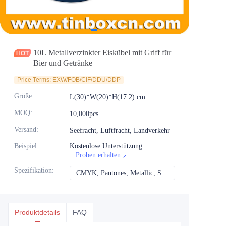
Nachrichten
Produkte
10L Metallverzinkter Eiskübel mit Griff für
Bier und Getränke
Price Terms: EXW/FOB/CIF/DDU/DDP
Größe
:
L(30)*W(20)*H(17.2) cm
MOQ
:
10,000pcs
Versand
:
Seefracht, Luftfracht, Landverkehr
Beispiel
:
Kostenlose Unterstützung
Proben erhalten
Spezifikation
:
CMYK, Pantones, Metallic, Sonderfarbe usw.
CMYK, Pantones, Me
Produktdetails
FAQ