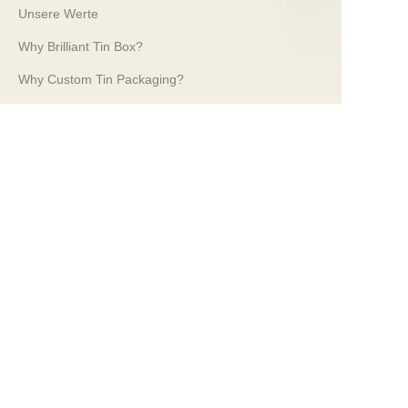
Unsere Werte
Why Brilliant Tin Box?
DE
Why Custom Tin Packaging?
Terms and Conditions
Customer services
Frequently Asked Questions
Tin Knowledge
Digital Catalogue
Pre-sales and After-sales Services
Contact Us
Unsere Messen 2024