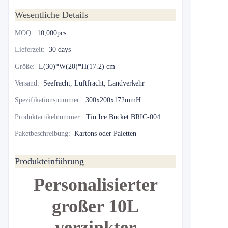
Wesentliche Details
MOQ
:
10,000pcs
Lieferzeit
:
30 days
Größe
:
L(30)*W(20)*H(17.2) cm
Versand
:
Seefracht, Luftfracht, Landverkehr
Spezifikationsnummer
:
300x200x172mmH
Produktartikelnummer
:
Tin Ice Bucket BRIC-004
Paketbeschreibung
:
Kartons oder Paletten
Produkteinführung
Personalisierter
großer 10L
verzinkter