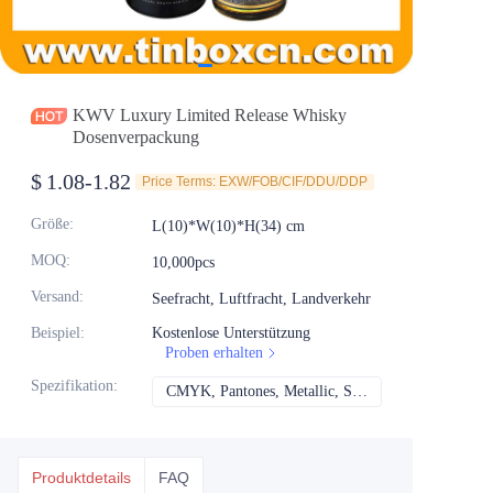
Nachrichten
Produkte
KWV Luxury Limited Release Whisky
Dosenverpackung
$
1.08-1.82
Price Terms: EXW/FOB/CIF/DDU/DDP
Größe
:
L(10)*W(10)*H(34) cm
MOQ
:
10,000pcs
Versand
:
Seefracht, Luftfracht, Landverkehr
Beispiel
:
Kostenlose Unterstützung
Proben erhalten
Spezifikation
:
CMYK, Pantones, Metallic, Sonderfarbe usw.
CMYK, Pantones, Me
Produktdetails
FAQ