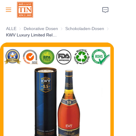
ALLE
Dekorative Dosen
Dekorative Dosen
Schokoladen-Dosen
Schokoladen-D
Zuhause
KWV Luxury Limited Release Whisky Dosenverpackung
Unternehmen
Produkte
Kundendienst
Messen 2026
Zertifikate
Nachhaltigkeit