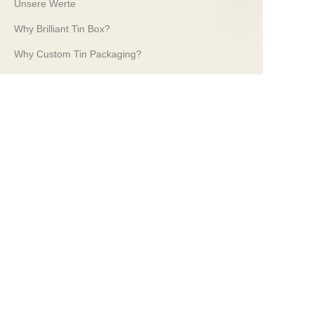
Unsere Werte
Why Brilliant Tin Box?
DE
Why Custom Tin Packaging?
Terms and Conditions
Customer services
Frequently Asked Questions
Tin Knowledge
Digital Catalogue
Pre-sales and After-sales Services
Contact Us
Unsere Messen 2024