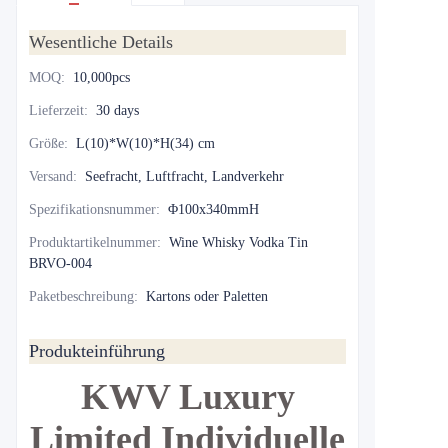
Wesentliche Details
MOQ
:
10,000pcs
Lieferzeit
:
30 days
Größe
:
L(10)*W(10)*H(34) cm
Versand
:
Seefracht, Luftfracht, Landverkehr
Spezifikationsnummer
:
Φ100x340mmH
Produktartikelnummer
:
Wine Whisky Vodka Tin
BRVO-004
Paketbeschreibung
:
Kartons oder Paletten
Produkteinführung
KWV Luxury
Limited Individuelle