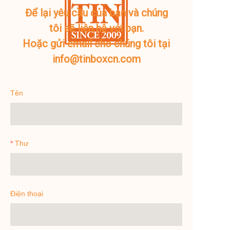
Để lại yêu cầu của bạn và chúng
tôi sẽ liên hệ với bạn.
Hoặc gửi email cho chúng tôi tại
info@tinboxcn.com
Tên
Thư
Điện thoại