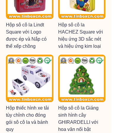
Hộp sô cô la Lindt
Hộp sô cô la
Square với Logo
HACHEZ Square với
được ép và Nắp có
hiệu ứng 3D sắc nét
thể xếp chồng
và hiệu ứng kim loại
Hộp thiếc hình xe tải
Hộp sô cô la Giáng
tùy chỉnh cho đóng
sinh hình cây
gói sô cô la và bánh
GHIRARDELLI với
quy
hoa văn nổi bật