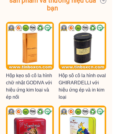
sản phẩm và thương hiệu của
bạn
Hộp kẹo sô cô la hình
Hộp sô cô la hình oval
chữ nhật GODIVA với
GHIRARDELLI với
hiệu ứng kim loại và
hiệu ứng ép và in kim
ép nổi
loại