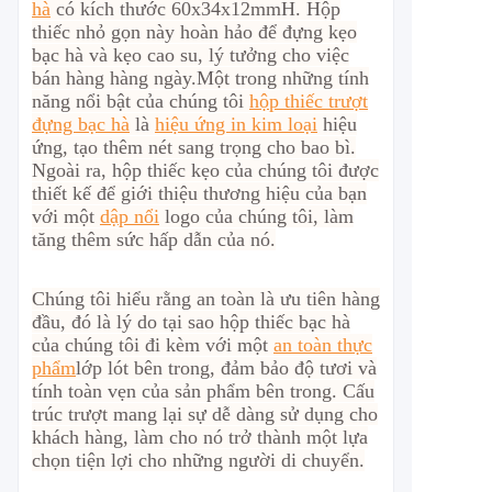
hà
có kích thước 60x34x12mmH. Hộp
thiếc nhỏ gọn này hoàn hảo để đựng kẹo
bạc hà và kẹo cao su, lý tưởng cho việc
bán hàng hàng ngày.
Một trong những tính
năng nổi bật của chúng tôi
hộp thiếc trượt
đựng bạc hà
là
hiệu ứng in kim loại
hiệu
ứng, tạo thêm nét sang trọng cho bao bì.
Ngoài ra, hộp thiếc kẹo của chúng tôi được
thiết kế để giới thiệu thương hiệu của bạn
với một
dập nổi
logo của chúng tôi, làm
tăng thêm sức hấp dẫn của nó.
Chúng tôi hiểu rằng an toàn là ưu tiên hàng
đầu, đó là lý do tại sao hộp thiếc bạc hà
của chúng tôi đi kèm với một
an toàn thực
phẩm
lớp lót bên trong, đảm bảo độ tươi và
tính toàn vẹn của sản phẩm bên trong. Cấu
trúc trượt mang lại sự dễ dàng sử dụng cho
khách hàng, làm cho nó trở thành một lựa
chọn tiện lợi cho những người di chuyển.