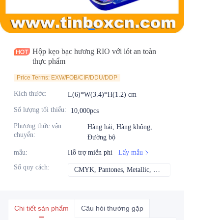
Tin tức
Sản phẩm
Hộp kẹo bạc hương RIO với lót an toàn
thực phẩm
Price Terms: EXW/FOB/CIF/DDU/DDP
Kích thước
:
L(6)*W(3.4)*H(1.2) cm
Số lượng tối thiểu
:
10,000pcs
Phương thức vận
Hàng hải, Hàng không,
chuyển
:
Đường bộ
mẫu
:
Hỗ trợ miễn phí
Lấy mẫu
Số quy cách
:
CMYK, Pantones, Metallic, Màu spot, v.v.
CMYK, Pantones, Me
Chi tiết sản phẩm
Câu hỏi thường gặp