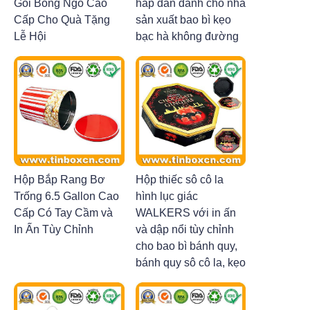
Gói Bỏng Ngô Cao
hấp dẫn dành cho nhà
Tin tức
Cấp Cho Quà Tặng
sản xuất bao bì kẹo
Lễ Hội
bạc hà không đường
Sản phẩm
Hộp Bắp Rang Bơ
Hộp thiếc sô cô la
Trống 6.5 Gallon Cao
hình lục giác
Cấp Có Tay Cầm và
WALKERS với in ấn
In Ấn Tùy Chỉnh
và dập nổi tùy chỉnh
cho bao bì bánh quy,
bánh quy sô cô la, kẹo