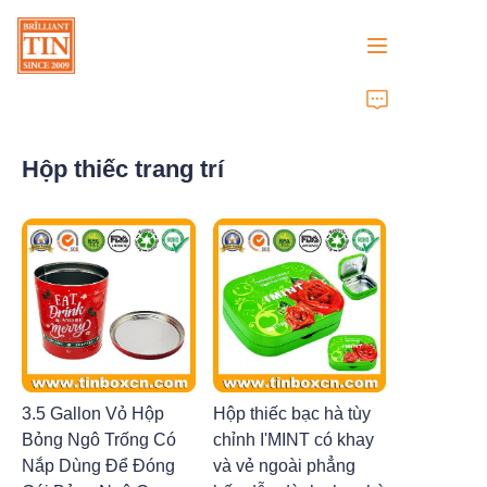
Trang chủ
Hộp thiếc trang trí
Công ty
Sản phẩm
Dịch vụ khách hàng
Triển lãm thương mại 2026
Chứng chỉ
3.5 Gallon Vỏ Hộp
Hộp thiếc bạc hà tùy
Bỏng Ngô Trống Có
chỉnh I'MINT có khay
Bền vững
Nắp Dùng Để Đóng
và vẻ ngoài phẳng