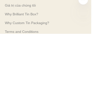
Giá trị của chúng tôi
Why Brilliant Tin Box?
Why Custom Tin Packaging?
VI
Terms and Conditions
Customer services
Frequently Asked Questions
Tin Knowledge
Digital Catalogue
Pre-sales and After-sales Services
Contact Us
Triển lãm Thương mại của chúng tôi