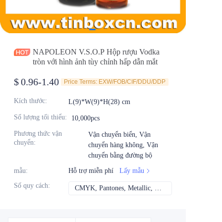
Tin tức
Sản phẩm
NAPOLEON V.S.O.P Hộp rượu Vodka
tròn với hình ảnh tùy chỉnh hấp dẫn mắt
$
0.96-1.40
Price Terms: EXW/FOB/CIF/DDU/DDP
Kích thước
:
L(9)*W(9)*H(28) cm
Số lượng tối thiểu
:
10,000pcs
Phương thức vận
Vận chuyển biển, Vận
chuyển
:
chuyển hàng không, Vận
chuyển bằng đường bộ
mẫu
:
Hỗ trợ miễn phí
Lấy mẫu
Số quy cách
:
CMYK, Pantones, Metallic, Màu spot, v.v.
CMYK, Pantones, Me