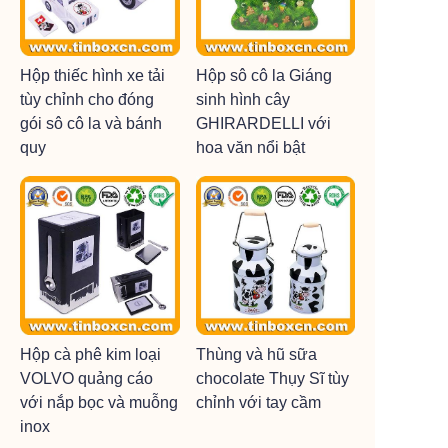
Hộp thiếc hình xe tải
Hộp sô cô la Giáng
tùy chỉnh cho đóng
sinh hình cây
gói sô cô la và bánh
GHIRARDELLI với
quy
hoa văn nổi bật
Hộp cà phê kim loại
Thùng và hũ sữa
VOLVO quảng cáo
chocolate Thụy Sĩ tùy
với nắp bọc và muỗng
chỉnh với tay cầm
inox