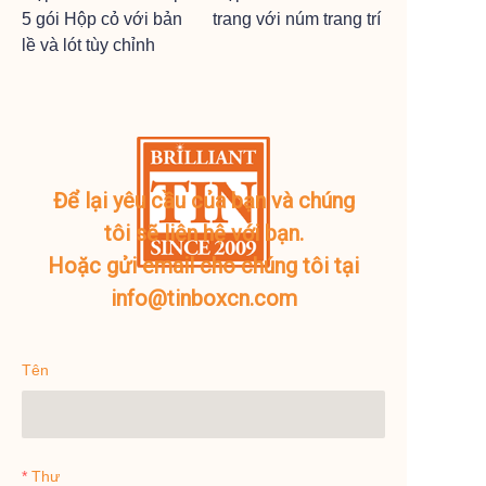
5 gói Hộp cỏ với bản
trang với núm trang trí
lề và lót tùy chỉnh
Để lại yêu cầu của bạn và chúng
tôi sẽ liên hệ với bạn.
Hoặc gửi email cho chúng tôi tại
info@tinboxcn.com
Tên
Thư