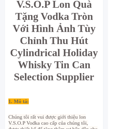
V.S.O.P Lon Quà
Tặng Vodka Tròn
Với Hình Ảnh Tùy
Chỉnh Thu Hút
Cylindrical Holiday
Whisky Tin Can
Selection Supplier
1. Mô tả:
Chúng tôi rất vui được giới thiệu lon
V.S.O.P Vodka cao cấp của chúng tôi,