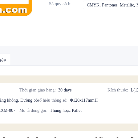
Số quy cách
:
CMYK, Pantones, Metallic, M
gặp
Thời gian giao hàng
:
30 days
Kích thước
:
L(1
Hàng không, Đường bộ
số hiệu thông số
:
Φ120x117mmH
BRXM-007
Mô tả đóng gói
:
Thùng hoặc Pallet