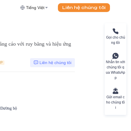
Liên hệ chúng tôi
Tiếng Việt
Gọi cho chú
ng tôi
ảng cáo với ruy băng và hiệu ứng
Nhắn tin với
Liên hệ chúng tôi
DP
chúng tôi q
ua WhatsAp
p
Gửi email c
ho chúng tô
i
, Đường bộ