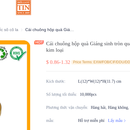
ang trí
ếc sô cô la
Hộp thiếc sô cô la
Cái chuông hộp quà Giáng sinh tròn quảng cáo với ruy băng và hiệu ứng kim loại
Cái chuông hộp quà Giáng sinh tròn qu
kim loại
$
0.86-1.32
Price Terms: EXW/FOB/CIF/DDU/D
Kích thước
:
L(12)*W(12)*H(11.7) cm
Số lượng tối thiểu
:
10,000pcs
Phương thức vận chuyển
:
Hàng hải, Hàng không
mẫu
:
Hỗ trợ miễn phí
Lấy mẫu