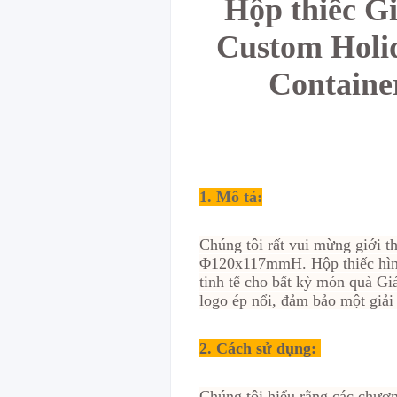
Hộp thiếc Gi
Custom Holid
Containe
1. Mô tả:
Chúng tôi rất vui mừng giới t
Φ120x117mmH. Hộp thiếc hình 
tinh tế cho bất kỳ món quà Gi
logo ép nổi, đảm bảo một giải
2.
Cách sử dụng:
Chúng tôi hiểu rằng các chươn