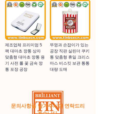
제조업체 프리미엄 5
뚜껑과 손잡이가 있는
팩 대마초 깡통 상자
공장 직판 실린더 쿠키
맞춤형 대마초 깡통 용
통 맞춤형 휴일 크리스
기 사전 롤 꽃 금속 깡
마스 비스킷 보관 통통
통 포장 공장
대량 도매
문의사항을 남겨주시면 연락드리
겠습니다.