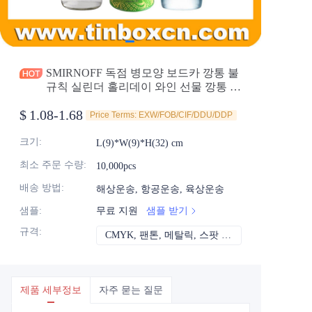
소식
제품
SMIRNOFF 독점 병모양 보드카 깡통 불
규칙 실린더 홀리데이 와인 선물 깡통 선
택 금속 위스키 진 깡통 포장 제조업체
$
1.08-1.68
Price Terms: EXW/FOB/CIF/DDU/DDP
크기
:
L(9)*W(9)*H(32) cm
최소 주문 수량
:
10,000pcs
배송 방법
:
해상운송, 항공운송, 육상운송
샘플
:
무료 지원
샘플 받기
규격
:
CMYK, 팬톤, 메탈릭, 스팟 컬러 등
CMYK, 팬톤, 메
제품 세부정보
자주 묻는 질문