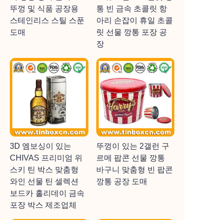
뚜껑 및 식품 공장용
통 빈 금속 초콜릿 항
스테인리스 스틸 스푼
아리 손잡이 휴일 초콜
도매
릿 선물 깡통 포장 공
장
3D 엠보싱이 있는
뚜껑이 있는 2갤런 구
CHIVAS 프리미엄 위
르메 팝콘 선물 깡통
스키 틴 박스 맞춤형
바구니 맞춤형 빈 팝콘
와인 선물 틴 셀렉션
깡통 공장 도매
보드카 홀리데이 금속
포장 박스 제조업체