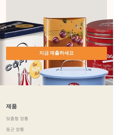
지금 제출하세요
제품
맞춤형 깡통
둥근 깡통