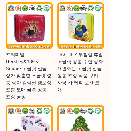
프리미엄
HACHEZ 부활절 휴일
Hershey&#39;s
초콜릿 깡통 수집 상자
Square 초콜릿 선물
개인화된 초콜릿 선물
상자 맞춤형 초콜릿 깡
깡통 포장 식품 쿠키
통 상자 컬렉션 엠보싱
사탕 차 커피 보관 도
포함 도매 금속 깡통
매
포장 공장