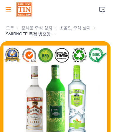
모두
장식용 주석 상자
장식용 주석 상자
초콜릿 주석 상자
초콜릿 주석 상자
집
SMIRNOFF 독점 병모양 보드카 깡통 불규칙 실린더 홀리데이 와인 선물 깡통 선택 금속 위스키 진 깡통 포장 제조업체
회사
제품
고객 서비스
박람회 2026
인증서
지속 가능성