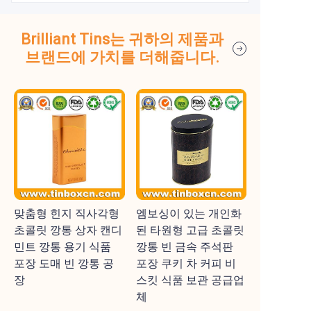
Brilliant Tins는 귀하의 제품과
브랜드에 가치를 더해줍니다.
맞춤형 힌지 직사각형
엠보싱이 있는 개인화
초콜릿 깡통 상자 캔디
된 타원형 고급 초콜릿
민트 깡통 용기 식품
깡통 빈 금속 주석판
포장 도매 빈 깡통 공
포장 쿠키 차 커피 비
장
스킷 식품 보관 공급업
체