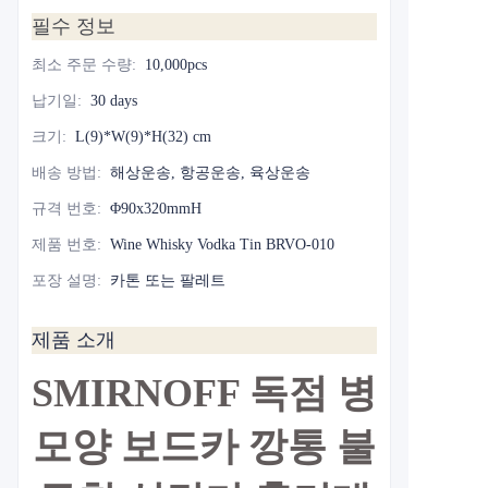
필수 정보
최소 주문 수량
:
10,000pcs
납기일
:
30 days
크기
:
L(9)*W(9)*H(32) cm
배송 방법
:
해상운송, 항공운송, 육상운송
규격 번호
:
Φ90x320mmH
제품 번호
:
Wine Whisky Vodka Tin BRVO-010
포장 설명
:
카톤 또는 팔레트
제품 소개
SMIRNOFF 독점 병
모양 보드카 깡통 불