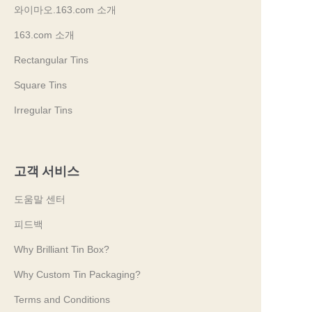
와이마오.163.com 소개
163.com 소개
Rectangular Tins
Square Tins
Irregular Tins
고객 서비스
도움말 센터
피드백
Why Brilliant Tin Box?
Why Custom Tin Packaging?
Terms and Conditions