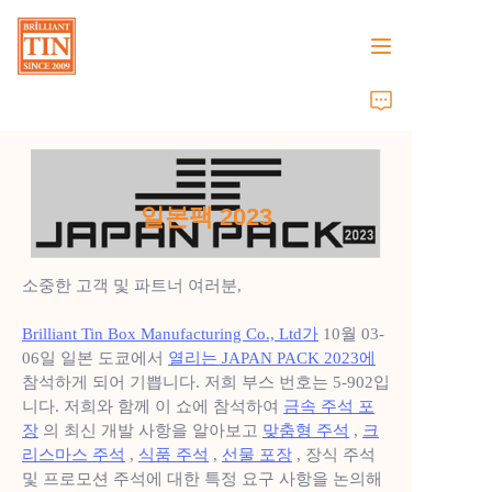
집
회사
일본팩 2023
제품
소중한 고객 및 파트너 여러분,
고객 서비스
Brilliant Tin Box Manufacturing Co., Ltd가
10월 03-
박람회 2026
06일 일본 도쿄에서
열리는 JAPAN PACK 2023에
참석하게 되어 기쁩니다. 저희 부스 번호는 5-902입
인증서
니다. 저희와 함께 이 쇼에 참석하여
금속 주석 포
장
의 최신 개발 사항을 알아보고
맞춤형 주석
,
크
리스마스 주석
,
식품 주석
,
선물 포장
, 장식 주석
지속 가능성
및 프로모션 주석에 대한 특정 요구 사항을 논의해