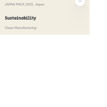
JAPAN PACK 2025, Japan
Sustainability
KO
Clean Manufacturing
100% infinitely recyclable steel packaging.
We are committed to a clean, environmentally
friendly manufacturing operation.
Our Certificates
Food Safety Grade Guaranteed
FDA Approved
RoHS Certified