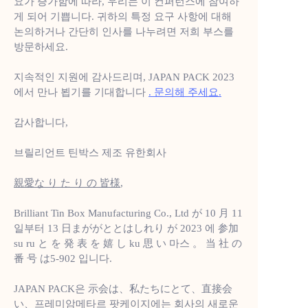
요가 증가함에 따라, 우리는 이 컨퍼런스에 참여하
게 되어 기쁩니다. 귀하의 특정 요구 사항에 대해
논의하거나 간단히 인사를 나누려면 저희 부스를
방문하세요.
지속적인 지원에 감사드리며, JAPAN PACK 2023
에서 만나 뵙기를 기대합니다
. 문의해 주세요.
감사합니다,
브릴리언트 틴박스 제조 유한회사
親愛な り た り の 皆様
,
Brilliant Tin Box Manufacturing Co., Ltd が 10 月 11
일부터 13 日まががととはしれり が 2023 에 参加
su ru と を 発 表 を 嬉 し ku 思 い 마스 。 当 社 の
番 号 は5-902 입니다.
JAPAN PACK은 示会は、私たちにとて、直接会
い、프레미암메타르 팟케이지에는 회사의 새로운