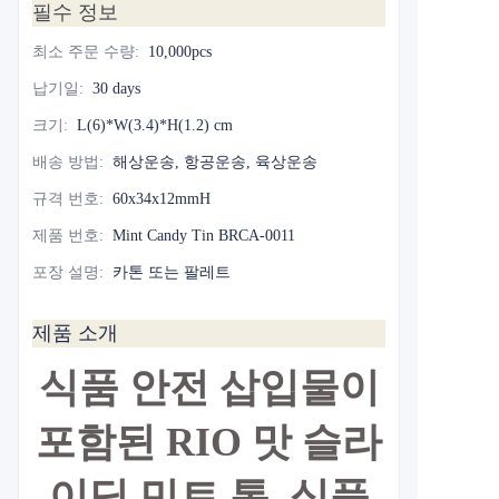
필수 정보
최소 주문 수량
:
10,000pcs
납기일
:
30 days
크기
:
L(6)*W(3.4)*H(1.2) cm
배송 방법
:
해상운송, 항공운송, 육상운송
규격 번호
:
60x34x12mmH
제품 번호
:
Mint Candy Tin BRCA-0011
포장 설명
:
카톤 또는 팔레트
제품 소개
식품 안전 삽입물이
포함된 RIO 맛 슬라
이딩 민트 통, 식품