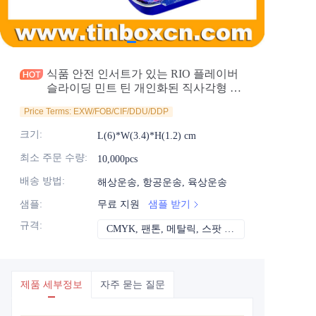
소식
제품
식품 안전 인서트가 있는 RIO 플레이버
슬라이딩 민트 틴 개인화된 직사각형 틴
상자 슬라이더 캡 뚜껑 식품 보관 포장
Price Terms: EXW/FOB/CIF/DDU/DDP
도매
크기
:
L(6)*W(3.4)*H(1.2) cm
최소 주문 수량
:
10,000pcs
배송 방법
:
해상운송, 항공운송, 육상운송
샘플
:
무료 지원
샘플 받기
규격
:
CMYK, 팬톤, 메탈릭, 스팟 컬러 등
CMYK, 팬톤, 메
제품 세부정보
자주 묻는 질문