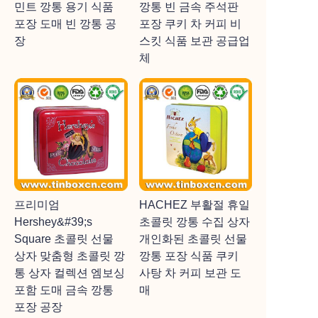
민트 깡통 용기 식품
깡통 빈 금속 주석판
포장 도매 빈 깡통 공
포장 쿠키 차 커피 비
장
스킷 식품 보관 공급업
체
프리미엄
HACHEZ 부활절 휴일
Hershey&#39;s
초콜릿 깡통 수집 상자
Square 초콜릿 선물
개인화된 초콜릿 선물
상자 맞춤형 초콜릿 깡
깡통 포장 식품 쿠키
통 상자 컬렉션 엠보싱
사탕 차 커피 보관 도
포함 도매 금속 깡통
매
포장 공장