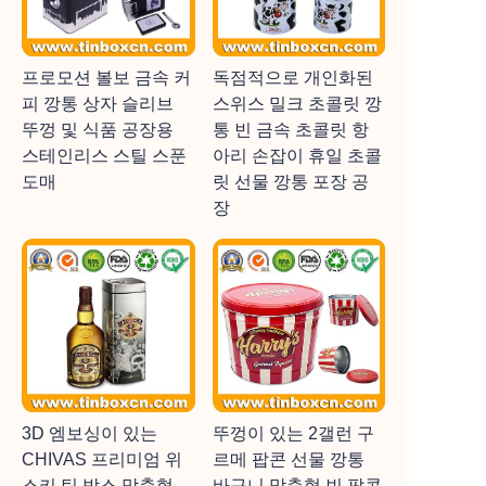
프로모션 볼보 금속 커
독점적으로 개인화된
피 깡통 상자 슬리브
스위스 밀크 초콜릿 깡
뚜껑 및 식품 공장용
통 빈 금속 초콜릿 항
스테인리스 스틸 스푼
아리 손잡이 휴일 초콜
도매
릿 선물 깡통 포장 공
장
3D 엠보싱이 있는
뚜껑이 있는 2갤런 구
CHIVAS 프리미엄 위
르메 팝콘 선물 깡통
스키 틴 박스 맞춤형
바구니 맞춤형 빈 팝콘