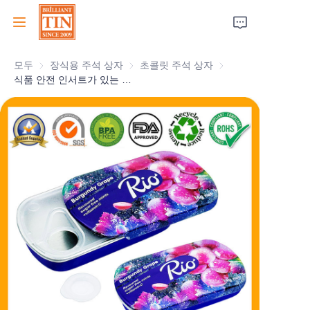
모두
장식용 주석 상자
장식용 주석 상자
초콜릿 주석 상자
초콜릿 주석 상자
집
식품 안전 인서트가 있는 RIO 플레이버 슬라이딩 민트 틴 개인화된 직사각형 틴 상자 슬라이더 캡 뚜껑 식품 보관 포장 도매
회사
제품
고객 서비스
박람회 2026
인증서
지속 가능성