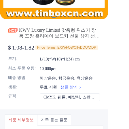
소식
제품
KWV Luxury Limited 맞춤형 위스키 깡
통 포장 홀리데이 보드카 선물 상자 선택
도매 원통형 와인 깡통 제조업체
$
1.08-1.82
Price Terms: EXW/FOB/CIF/DDU/DDP
크기
:
L(10)*W(10)*H(34) cm
최소 주문 수량
:
10,000pcs
배송 방법
:
해상운송, 항공운송, 육상운송
샘플
:
무료 지원
샘플 받기
규격
:
CMYK, 팬톤, 메탈릭, 스팟 컬러 등
CMYK, 팬톤, 메
제품 세부정보
자주 묻는 질문