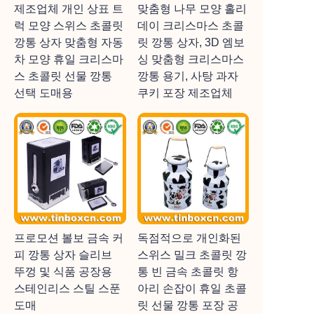
제조업체 개인 상표 트
맞춤형 나무 모양 홀리
럭 모양 스위스 초콜릿
데이 크리스마스 초콜
깡통 상자 맞춤형 자동
릿 깡통 상자, 3D 엠보
차 모양 휴일 크리스마
싱 맞춤형 크리스마스
스 초콜릿 선물 깡통
깡통 용기, 사탕 과자
선택 도매용
쿠키 포장 제조업체
프로모션 볼보 금속 커
독점적으로 개인화된
피 깡통 상자 슬리브
스위스 밀크 초콜릿 깡
뚜껑 및 식품 공장용
통 빈 금속 초콜릿 항
스테인리스 스틸 스푼
아리 손잡이 휴일 초콜
도매
릿 선물 깡통 포장 공