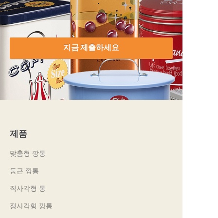
지금 제출하세요
제품
맞춤형 깡통
둥근 깡통
직사각형 통
정사각형 깡통