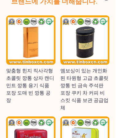
브랜드에 가치를 더해줍니다.
맞춤형 힌지 직사각형
엠보싱이 있는 개인화
초콜릿 깡통 상자 캔디
된 타원형 고급 초콜릿
민트 깡통 용기 식품
깡통 빈 금속 주석판
포장 도매 빈 깡통 공
포장 쿠키 차 커피 비
장
스킷 식품 보관 공급업
체