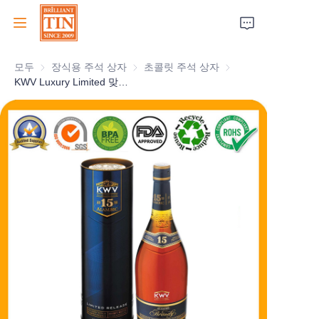
모두
장식용 주석 상자
장식용 주석 상자
초콜릿 주석 상자
초콜릿 주석 상자
집
KWV Luxury Limited 맞춤형 위스키 깡통 포장 홀리데이 보드카 선물 상자 선택 도매 원통형 와인 깡통 제조업체
회사
제품
고객 서비스
박람회 2026
인증서
지속 가능성