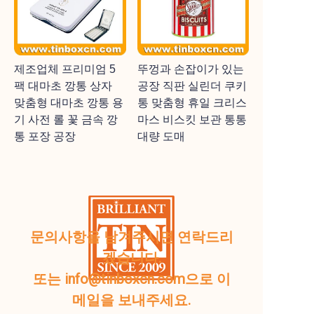
제조업체 프리미엄 5
뚜껑과 손잡이가 있는
팩 대마초 깡통 상자
공장 직판 실린더 쿠키
맞춤형 대마초 깡통 용
통 맞춤형 휴일 크리스
기 사전 롤 꽃 금속 깡
마스 비스킷 보관 통통
통 포장 공장
대량 도매
문의사항을 남겨주시면 연락드리
겠습니다.
또는 info@tinboxcn.com으로 이
메일을 보내주세요.