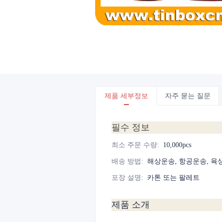
제품 세부정보
자주 묻는 질문
필수 정보
최소 주문 수량
:
10,000pcs
배송 방법
:
해상운송, 항공운송, 육
포장 설명
:
카톤 또는 팔레트
제품 소개