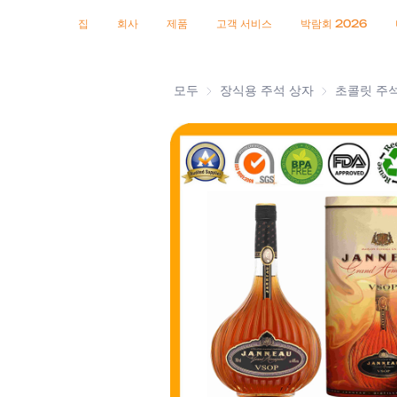
인증서
소식
제품
집
회사
제품
고객 서비스
박람회 2026
모두
장식용 주석 상자
장식용 주석 
초콜릿 주