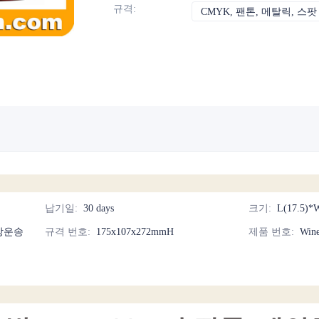
규격
:
CMYK, 팬톤, 메탈릭, 스팟
납기일
:
30 days
크기
:
L(17.5)*
상운송
규격 번호
:
175x107x272mmH
제품 번호
:
Win