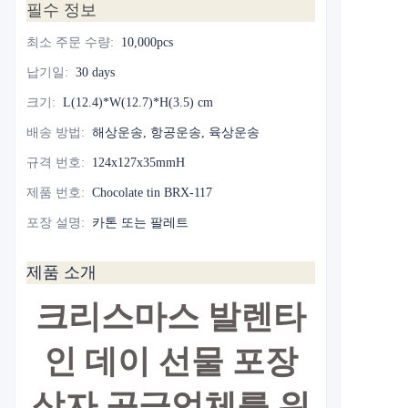
필수 정보
최소 주문 수량
:
10,000pcs
납기일
:
30 days
크기
:
L(12.4)*W(12.7)*H(3.5) cm
배송 방법
:
해상운송, 항공운송, 육상운송
규격 번호
:
124x127x35mmH
제품 번호
:
Chocolate tin BRX-117
포장 설명
:
카톤 또는 팔레트
제품 소개
크리스마스 발렌타
인 데이 선물 포장
상자 공급업체를 위