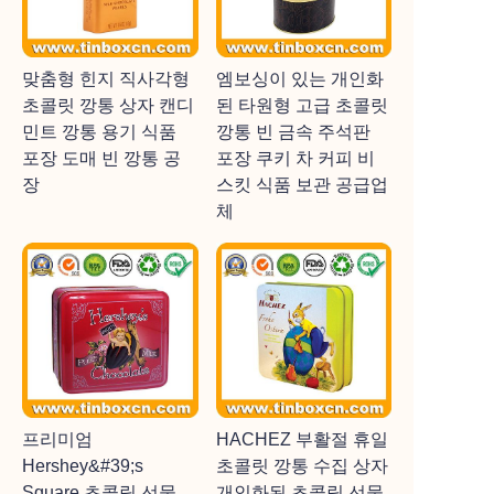
맞춤형 힌지 직사각형
엠보싱이 있는 개인화
초콜릿 깡통 상자 캔디
된 타원형 고급 초콜릿
민트 깡통 용기 식품
깡통 빈 금속 주석판
포장 도매 빈 깡통 공
포장 쿠키 차 커피 비
장
스킷 식품 보관 공급업
체
프리미엄
HACHEZ 부활절 휴일
Hershey&#39;s
초콜릿 깡통 수집 상자
Square 초콜릿 선물
개인화된 초콜릿 선물