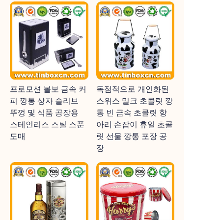
프로모션 볼보 금속 커
독점적으로 개인화된
피 깡통 상자 슬리브
스위스 밀크 초콜릿 깡
뚜껑 및 식품 공장용
통 빈 금속 초콜릿 항
스테인리스 스틸 스푼
아리 손잡이 휴일 초콜
도매
릿 선물 깡통 포장 공
장