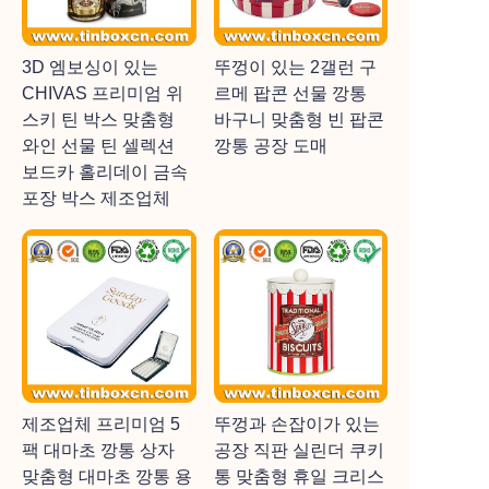
3D 엠보싱이 있는
뚜껑이 있는 2갤런 구
CHIVAS 프리미엄 위
르메 팝콘 선물 깡통
스키 틴 박스 맞춤형
바구니 맞춤형 빈 팝콘
와인 선물 틴 셀렉션
깡통 공장 도매
보드카 홀리데이 금속
포장 박스 제조업체
제조업체 프리미엄 5
뚜껑과 손잡이가 있는
팩 대마초 깡통 상자
공장 직판 실린더 쿠키
맞춤형 대마초 깡통 용
통 맞춤형 휴일 크리스