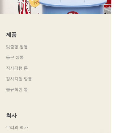
제품
맞춤형 깡통
둥근 깡통
직사각형 통
정사각형 깡통
불규칙한 통
회사
우리의 역사