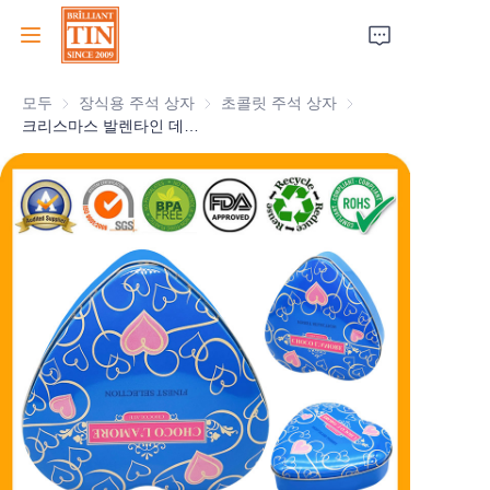
모두
장식용 주석 상자
장식용 주석 상자
초콜릿 주석 상자
초콜릿 주석 상자
집
크리스마스 발렌타인 데이 선물 포장 상자 공급업체를 위한 하트 모양 초콜릿 깡통
회사
제품
고객 서비스
박람회 2026
인증서
지속 가능성