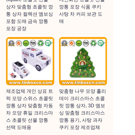
상자 맞춤형 초콜릿 깡
깡통 포장 식품 쿠키
통 상자 컬렉션 엠보싱
사탕 차 커피 보관 도
포함 도매 금속 깡통
매
포장 공장
제조업체 개인 상표 트
맞춤형 나무 모양 홀리
럭 모양 스위스 초콜릿
데이 크리스마스 초콜
깡통 상자 맞춤형 자동
릿 깡통 상자, 3D 엠보
차 모양 휴일 크리스마
싱 맞춤형 크리스마스
스 초콜릿 선물 깡통
깡통 용기, 사탕 과자
선택 도매용
쿠키 포장 제조업체