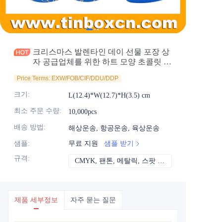
소식
제품
크리스마스 발렌타인 데이 선물 포장 상
자 공급업체를 위한 하트 모양 초콜릿 깡
통
Price Terms: EXW/FOB/CIF/DDU/DDP
크기
:
L(12.4)*W(12.7)*H(3.5) cm
최소 주문 수량
:
10,000pcs
배송 방법
:
해상운송, 항공운송, 육상운송
샘플
:
무료 지원
샘플 받기
규격
:
CMYK, 팬톤, 메탈릭, 스팟 컬러 등
CMYK, 팬톤, 메
제품 세부정보
자주 묻는 질문