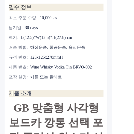
필수 정보
최소 주문 수량
:
10,000pcs
납기일
:
30 days
크기
:
L(12.5)*W(12.5)*H(27.8) cm
배송 방법
:
해상운송, 항공운송, 육상운송
규격 번호
:
125x125x278mmH
제품 번호
:
Wine Whisky Vodka Tin BRVO-002
포장 설명
:
카톤 또는 팔레트
제품 소개
GB 맞춤형 사각형
보드카 깡통 선택 포