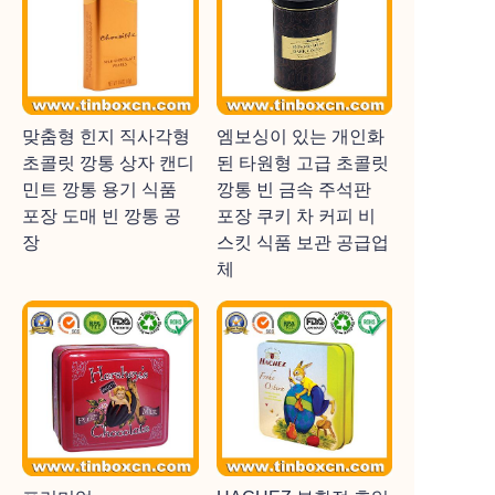
맞춤형 힌지 직사각형
엠보싱이 있는 개인화
초콜릿 깡통 상자 캔디
된 타원형 고급 초콜릿
민트 깡통 용기 식품
깡통 빈 금속 주석판
포장 도매 빈 깡통 공
포장 쿠키 차 커피 비
장
스킷 식품 보관 공급업
체