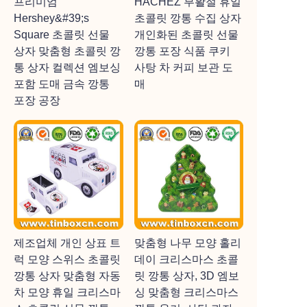
프리미엄
HACHEZ 부활절 휴일
Hershey&#39;s
초콜릿 깡통 수집 상자
Square 초콜릿 선물
개인화된 초콜릿 선물
상자 맞춤형 초콜릿 깡
깡통 포장 식품 쿠키
통 상자 컬렉션 엠보싱
사탕 차 커피 보관 도
포함 도매 금속 깡통
매
포장 공장
제조업체 개인 상표 트
맞춤형 나무 모양 홀리
럭 모양 스위스 초콜릿
데이 크리스마스 초콜
깡통 상자 맞춤형 자동
릿 깡통 상자, 3D 엠보
차 모양 휴일 크리스마
싱 맞춤형 크리스마스