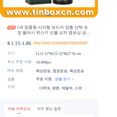
소식
제품
GB 맞춤형 사각형 보드카 깡통 선택 포
장 플러시 위스키 선물 상자 엠보싱 금속
와인 깡통 용기 도매 공장
$
1.15-1.86
Price Terms: EXW/FOB/CIF/DDU/DDP
크기
:
L(12.5)*W(12.5)*H(27.8) cm
최소 주문 수량
:
10,000pcs
배송 방법
:
해상운송, 항공운송, 육상운송
샘플
:
무료 지원
샘플 받기
규격
:
CMYK, 팬톤, 메탈릭, 스팟 컬러 등
CMYK, 팬톤, 메
제품 세부정보
자주 묻는 질문