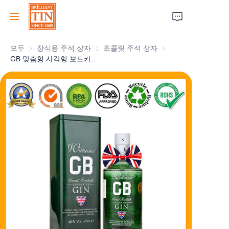
모두
장식용 주석 상자
장식용 주석 상자
초콜릿 주석 상자
초콜릿 주석 상자
집
GB 맞춤형 사각형 보드카 깡통 선택 포장 플러시 위스키 선물 상자 엠보싱 금속 와인 깡통 용기 도매 공장
회사
제품
고객 서비스
박람회 2026
인증서
지속 가능성