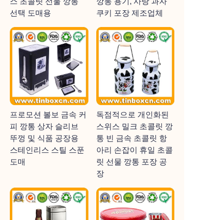
스 초콜릿 선물 깡통
깡통 용기, 사탕 과자
선택 도매용
쿠키 포장 제조업체
프로모션 볼보 금속 커
독점적으로 개인화된
피 깡통 상자 슬리브
스위스 밀크 초콜릿 깡
뚜껑 및 식품 공장용
통 빈 금속 초콜릿 항
스테인리스 스틸 스푼
아리 손잡이 휴일 초콜
도매
릿 선물 깡통 포장 공
장