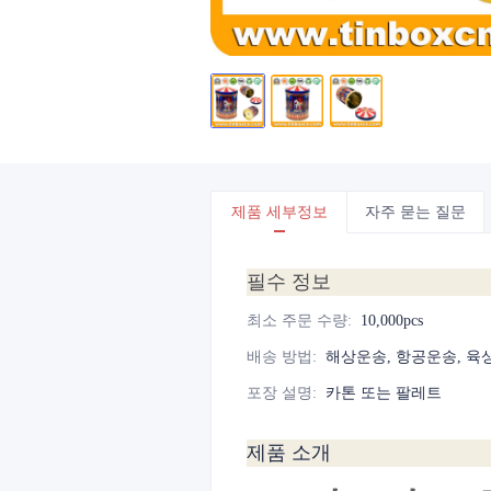
제품 세부정보
자주 묻는 질문
필수 정보
최소 주문 수량
:
10,000pcs
배송 방법
:
해상운송, 항공운송, 육
포장 설명
:
카톤 또는 팔레트
제품 소개