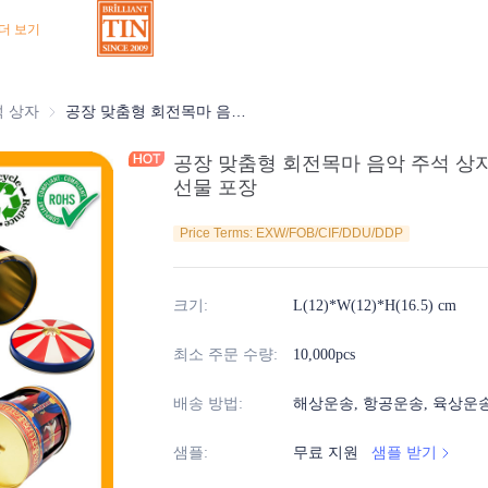
더 보기
상자
석 상자
초콜릿 주석 상자
공장 맞춤형 회전목마 음악 주석 상자 크리스마스 초콜릿 캔디 과자 선물 포장
공장 맞춤형 회전목마 음악 주석 상
선물 포장
Price Terms: EXW/FOB/CIF/DDU/DDP
크기
:
L(12)*W(12)*H(16.5) cm
최소 주문 수량
:
10,000pcs
배송 방법
:
해상운송, 항공운송, 육상운
샘플
:
무료 지원
샘플 받기