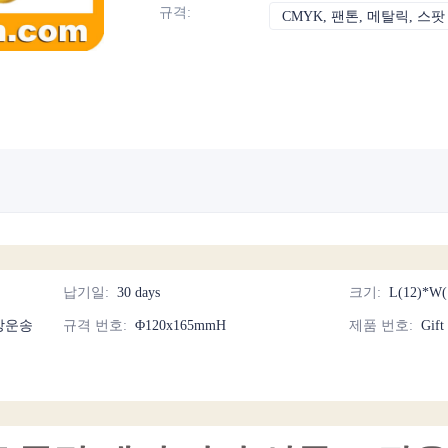
규격
:
CMYK, 팬톤, 메탈릭, 스팟
납기일
:
30 days
크기
:
L(12)*W(
상운송
규격 번호
:
Φ120x165mmH
제품 번호
:
Gift