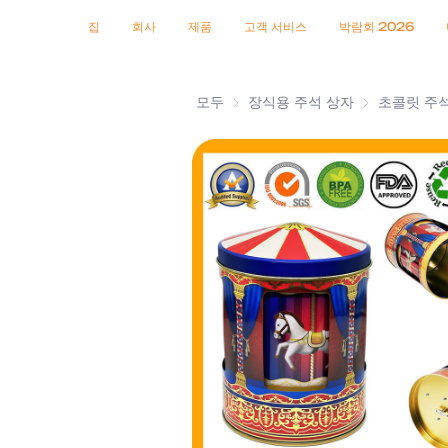
인증서
소식
제품
집
회사
제품
고객 서비스
박람회 2026
모두
장식용 주석 상자
장식용 주석 
초콜릿 주