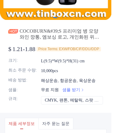
소식
제품
COCOBURN&#39;S 프리미엄 병 모양
와인 깡통, 엠보싱 로고, 개인화된 위스
키 깡통 선택, 금속 보드카 선물 깡통 포
$
1.21-1.88
장 도매
Price Terms: EXW/FOB/CIF/DDU/DDP
크기
:
L(9.5)*W(9.5)*H(31) cm
최소 주문 수량
:
10,000pcs
배송 방법
:
해상운송, 항공운송, 육상운송
샘플
:
무료 지원
샘플 받기
규격
:
CMYK, 팬톤, 메탈릭, 스팟 컬러 등
CMYK, 팬톤, 메
제품 세부정보
자주 묻는 질문