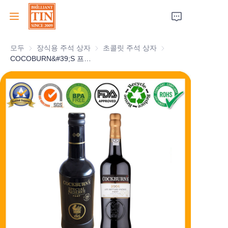
모두
장식용 주석 상자
장식용 주석 상자
초콜릿 주석 상자
초콜릿 주석 상자
집
COCOBURN&#39;S 프리미엄 병 모양 와인 깡통, 엠보싱 로고, 개인화된 위스키 깡통 선택, 금속 보드카 선물 깡통 포장 도매
회사
제품
고객 서비스
박람회 2026
인증서
지속 가능성