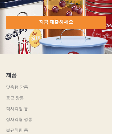
지금 제출하세요
제품
맞춤형 깡통
둥근 깡통
직사각형 통
정사각형 깡통
불규칙한 통