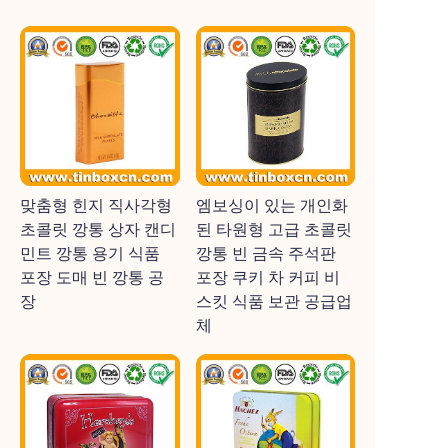
맞춤형 힌지 직사각형
엠보싱이 있는 개인화
초콜릿 깡통 상자 캔디
된 타원형 고급 초콜릿
민트 깡통 용기 식품
깡통 빈 금속 주석판
포장 도매 빈 깡통 공
포장 쿠키 차 커피 비
장
스킷 식품 보관 공급업
체