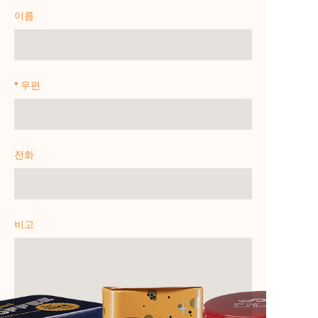
이름
우편
전화
비고