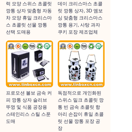
럭 모양 스위스 초콜릿
데이 크리스마스 초콜
깡통 상자 맞춤형 자동
릿 깡통 상자, 3D 엠보
차 모양 휴일 크리스마
싱 맞춤형 크리스마스
스 초콜릿 선물 깡통
깡통 용기, 사탕 과자
선택 도매용
쿠키 포장 제조업체
프로모션 볼보 금속 커
독점적으로 개인화된
피 깡통 상자 슬리브
스위스 밀크 초콜릿 깡
뚜껑 및 식품 공장용
통 빈 금속 초콜릿 항
스테인리스 스틸 스푼
아리 손잡이 휴일 초콜
도매
릿 선물 깡통 포장 공
장