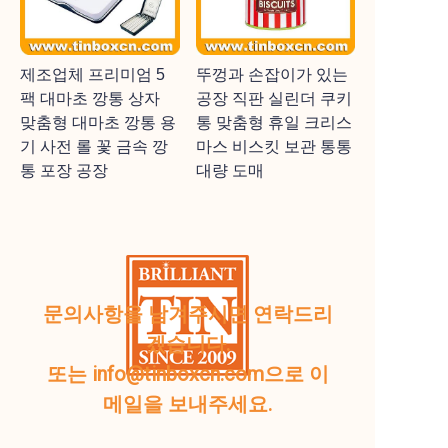
제조업체 프리미엄 5
뚜껑과 손잡이가 있는
팩 대마초 깡통 상자
공장 직판 실린더 쿠키
맞춤형 대마초 깡통 용
통 맞춤형 휴일 크리스
기 사전 롤 꽃 금속 깡
마스 비스킷 보관 통통
통 포장 공장
대량 도매
문의사항을 남겨주시면 연락드리
겠습니다.
또는 info@tinboxcn.com으로 이
메일을 보내주세요.