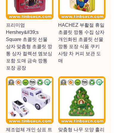
프리미엄
HACHEZ 부활절 휴일
Hershey&#39;s
초콜릿 깡통 수집 상자
Square 초콜릿 선물
개인화된 초콜릿 선물
상자 맞춤형 초콜릿 깡
깡통 포장 식품 쿠키
통 상자 컬렉션 엠보싱
사탕 차 커피 보관 도
포함 도매 금속 깡통
매
포장 공장
제조업체 개인 상표 트
맞춤형 나무 모양 홀리