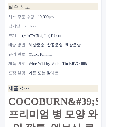
필수 정보
최소 주문 수량
:
10,000pcs
납기일
:
30 days
크기
:
L(9.5)*W(9.5)*H(31) cm
배송 방법
:
해상운송, 항공운송, 육상운송
규격 번호
:
Φ95x310mmH
제품 번호
:
Wine Whisky Vodka Tin BRVO-005
포장 설명
:
카톤 또는 팔레트
제품 소개
COCOBURN&#39;S
프리미엄 병 모양 와