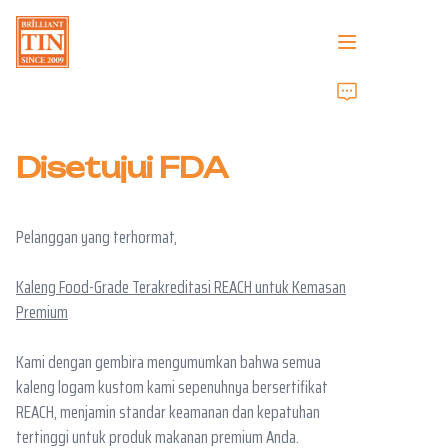
Beranda
Disetujui FDA
Perusahaan
Produk
Pelanggan yang terhormat,
Layanan Pelanggan
Kaleng Food-Grade Terakreditasi REACH untuk Kemasan
Premium
Pameran Dagang 2026
Kami dengan gembira mengumumkan bahwa semua
Sertifikat
kaleng logam kustom kami sepenuhnya bersertifikat
REACH, menjamin standar keamanan dan kepatuhan
Keberlanjutan
tertinggi untuk produk makanan premium Anda.