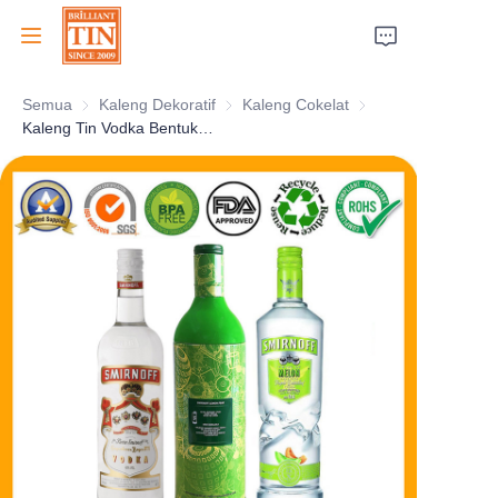
Semua
Kaleng Dekoratif
Kaleng Dekoratif
Kaleng Cokelat
Kaleng Cokelat
Beranda
Kaleng Tin Vodka Bentuk Botol Mewah SMIRNOFF Dengan Desain Menarik
Perusahaan
Produk
Layanan Pelanggan
Pameran Dagang 2026
Sertifikat
Keberlanjutan