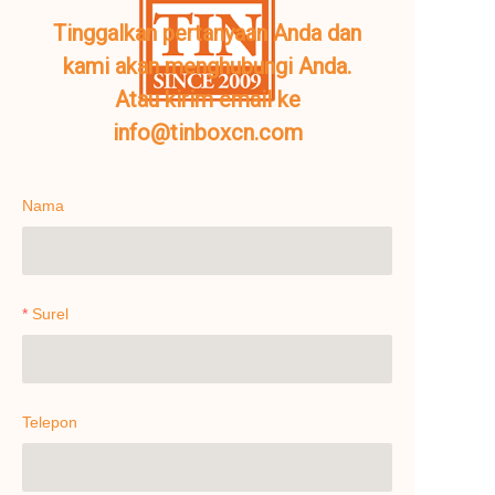
Tinggalkan pertanyaan Anda dan
kami akan menghubungi Anda.
Atau kirim email ke
info@tinboxcn.com
Nama
Surel
Telepon