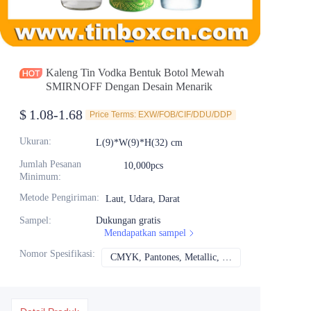
Berita
Produk
Kaleng Tin Vodka Bentuk Botol Mewah
SMIRNOFF Dengan Desain Menarik
$
1.08-1.68
Price Terms: EXW/FOB/CIF/DDU/DDP
Ukuran
:
L(9)*W(9)*H(32) cm
Jumlah Pesanan
10,000pcs
Minimum
:
Metode Pengiriman
:
Laut, Udara, Darat
Sampel
:
Dukungan gratis
Mendapatkan sampel
Nomor Spesifikasi
:
CMYK, Pantones, Metallic, Warna spot dll
CMYK, Pantones, Me