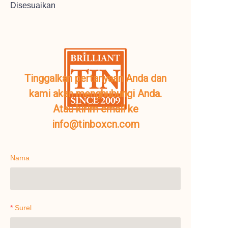
Disesuaikan
Tinggalkan pertanyaan Anda dan
kami akan menghubungi Anda.
Atau kirim email ke
info@tinboxcn.com
Nama
Surel