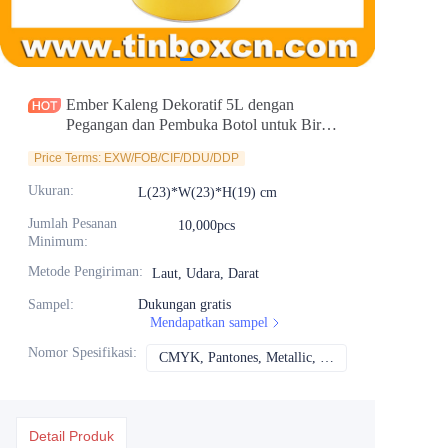
Berita
Produk
Ember Kaleng Dekoratif 5L dengan
Pegangan dan Pembuka Botol untuk Bir
dan Minuman
Price Terms: EXW/FOB/CIF/DDU/DDP
Ukuran
:
L(23)*W(23)*H(19) cm
Jumlah Pesanan
10,000pcs
Minimum
:
Metode Pengiriman
:
Laut, Udara, Darat
Sampel
:
Dukungan gratis
Mendapatkan sampel
Nomor Spesifikasi
:
CMYK, Pantones, Metallic, Warna spot dll
CMYK, Pantones, Me
Detail Produk