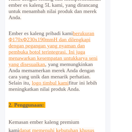
ember es kaleng 5L kami, yang dirancang
untuk menambah nilai produk dan merek
Anda.
Ember es kaleng pribadi kami
berukuran
Φ170xΦ230x190mmH dan dilengkapi
dengan pegangan yang nyaman dan
pembuka botol terintegrasi. Ini juga
menawarkan kesempatan untuk
karya seni
yang disesuaikan
, yang memungkinkan
Anda memamerkan merek Anda dengan
cara yang unik dan menarik perhatian.
Selain itu,
logo timbul kami
fitur ini lebih
meningkatkan nilai produk Anda.
2.
Penggunaan:
Kemasan ember kaleng premium
kami
dapat memenuhi kebutuhan khusus