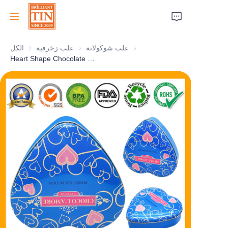
علب شوكولاتة
علب شوكولاتة
علب زخرفية
علب زخرفية
الكل
الرئيسية
Heart Shape Chocolate Tin For Christmas Valentine's Day Gift Packaging Box Supplier
الشركة
المنتجات
خدمات العملاء
معارض تجارية 2026
الشهادات
الاستدامة