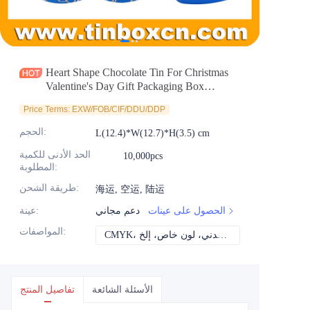
الأخبار
المنتجات
Heart Shape Chocolate Tin For Christmas
Valentine's Day Gift Packaging Box
Supplier
Price Terms: EXW/FOB/CIF/DDU/DDP
:
الحجم
L(12.4)*W(12.7)*H(3.5) cm
الحد الأدنى للكمية
10,000pcs
:
المطلوبة
:
طريقة الشحن
海运, 空运, 陆运
الحصول على عينات
دعم مجاني
:
عينة
:
المواصفات
CMYK، بانتون، معدني، لون خاص، إلخ
الأسئلة الشائعة
تفاصيل المنتج