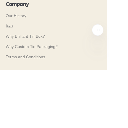
Company
Our History
قيمنا
Why Brilliant Tin Box?
Why Custom Tin Packaging?
Terms and Conditions
AR
Customer services
Frequently Asked Questions
Tin Knowledge
Digital Catalogue
Pre-sales and After-sales Services
Contact Us