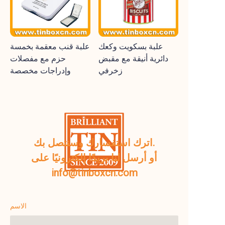
علبة بسكويت وكعك
علبة قنب معقمة بخمسة
دائرية أنيقة مع مقبض
حزم مع مفصلات
زخرفي
وإدراجات مخصصة
اترك استفسارك وسنتصل بك.
أو أرسل لنا بريدًا إلكترونيًا على
info@tinboxcn.com
الاسم