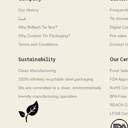
Our History
Frequentl
Tin Know
قيمنا
Why Brilliant Tin Box?
Digital Ca
Why Custom Tin Packaging?
Pre-sales 
Terms and Conditions
Contact U
Sustainability
Our Cer
Clean Manufacturing
Food Saf
100% infinitely recyclable steel packaging.
FDA Appr
We are committed to a clean, environmentally
RoHS Cert
friendly manufacturing operation.
BPA Free C
REACH Cer
LFGB Cert