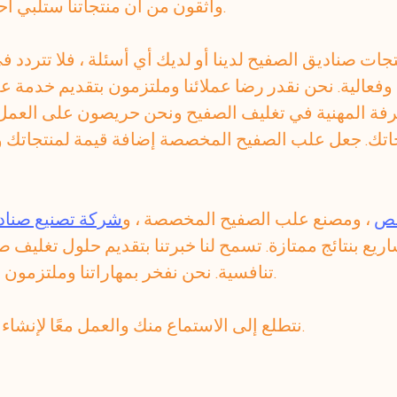
واثقون من أن منتجاتنا ستلبي احتياجاتك وتتجاوز توقعاتك.
جات صناديق الصفيح لدينا أو لديك أي أسئلة ، فلا تتردد في 
الية. نحن نقدر رضا عملائنا وملتزمون بتقديم خدمة عملا
رفة المهنية في تغليف الصفيح ونحن حريصون على العمل 
ياجاتك. جعل علب الصفيح المخصصة إضافة قيمة لمنتجاتك 
صص
، ومصنع علب الصفيح المخصصة ، و
شركة تصنيع صنادي
اريع بنتائج ممتازة. تسمح لنا خبرتنا بتقديم حلول تغليف ص
تنافسية. نحن نفخر بمهاراتنا وملتزمون بتقديم أفضل منتج ممكن.
نتطلع إلى الاستماع منك والعمل معًا لإنشاء تغليف صفيح جذاب معك.