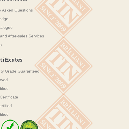
y Asked Questions
ledge
talogue
and After-sales Services
s
tificates
ety Grade Guaranteed
oved
ified
ertificate
tified
ified