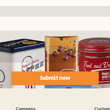
Submit now
Company
Custom