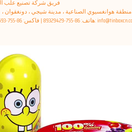
فريق شركة تصنيع علب ال
منطقة هوانغسيوي الصناعية ، مدينة شيجي ، دونغقوان ، قوانغد
7-89329429 | فاكس: 86-755-89239693 | البريد الإلكتروني: info@tinboxcn.com