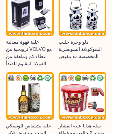
دلو وجرة حليب
علبة قهوة معدنية
الشوكولاتة السويسرية
ترويجية من VOLVO مع
المخصصة مع مقبض
غطاء كم وملعقة من
الفولاذ المقاوم للصدأ
سلة هدايا علبة الفشار
علبة تشيفاس للويسكي
بحجم 2 جالون مع غطاء
الفاخر مع نقش ثلاثي