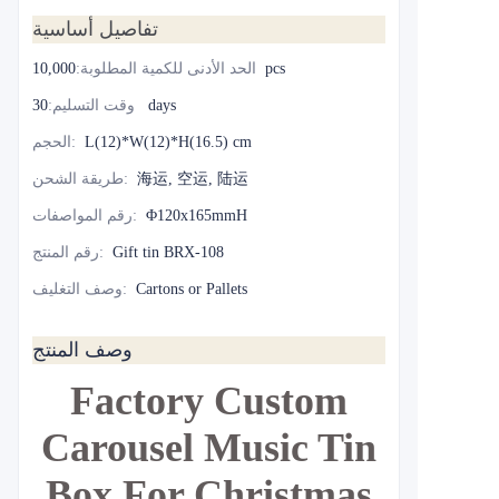
تفاصيل أساسية
10,000pcs
الحد الأدنى للكمية المطلوبة
:
30 days
وقت التسليم
:
L(12)*W(12)*H(16.5) cm
:
الحجم
海运, 空运, 陆运
:
طريقة الشحن
Φ120x165mmH
:
رقم المواصفات
Gift tin BRX-108
:
رقم المنتج
Cartons or Pallets
:
وصف التغليف
وصف المنتج
Factory Custom
Carousel Music Tin
Box For Christmas