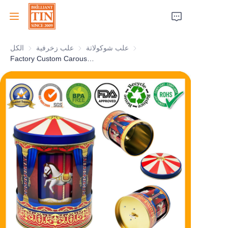
علب شوكولاتة
علب شوكولاتة
علب زخرفية
علب زخرفية
الكل
الرئيسية
Factory Custom Carousel Music Tin Box For Christmas Chocolate Candy Sweets Gifts Packaging
الشركة
المنتجات
خدمات العملاء
معارض تجارية 2026
الشهادات
الاستدامة