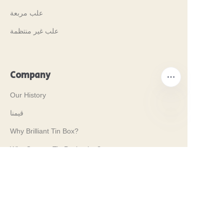
علب مربعة
علب غير منتظمة
Company
Our History
قيمنا
AR
Why Brilliant Tin Box?
Why Custom Tin Packaging?
Terms and Conditions
Customer services
Frequently Asked Questions