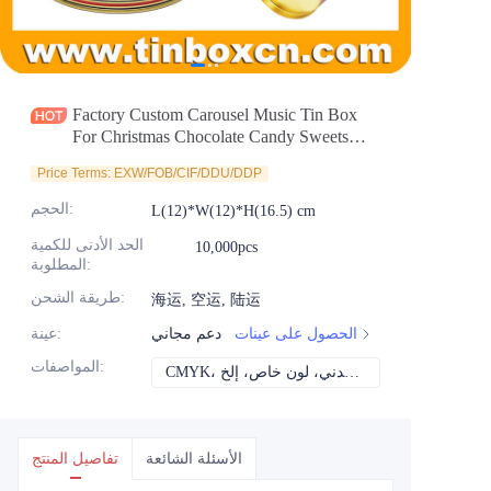
الأخبار
المنتجات
Factory Custom Carousel Music Tin Box
For Christmas Chocolate Candy Sweets
Gifts Packaging
Price Terms: EXW/FOB/CIF/DDU/DDP
:
الحجم
L(12)*W(12)*H(16.5) cm
الحد الأدنى للكمية
10,000pcs
:
المطلوبة
:
طريقة الشحن
海运, 空运, 陆运
الحصول على عينات
دعم مجاني
:
عينة
:
المواصفات
CMYK، بانتون، معدني، لون خاص، إلخ
الأسئلة الشائعة
تفاصيل المنتج