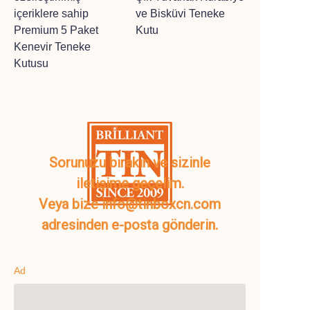
içeriklere sahip
ve Bisküvi Teneke
Premium 5 Paket
Kutu
Kenevir Teneke
Kutusu
Sorunuzu bırakın ve sizinle
iletişime geçelim.
Veya bize info@tinboxcn.com
adresinden e-posta gönderin.
Ad