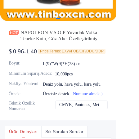
Haberler
Ürünler
NAPOLEON V.S.O.P Yuvarlak Votka
Teneke Kutu, Göz Alıcı Özelleştirilmiş
Sanat Eseriyle
$
0.96-1.40
Price Terms: EXW/FOB/CIF/DDU/DDP
Boyut
:
L(9)*W(9)*H(28) cm
Minimum Sipariş Adedi
:
10,000pcs
Nakliye Yöntemi
:
Deniz yolu, hava yolu, kara yolu
Örnek
:
Ücretsiz destek
Numune almak
Teknik Özellik
CMYK, Pantones, Metalik, Nokta rengi vb.
CMYK, Pantones, Me
Numarası
:
Ürün Detayları
Sık Sorulan Sorular