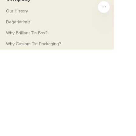
Our History
Değerlerimiz
Why Brilliant Tin Box?
TR
Why Custom Tin Packaging?
Terms and Conditions
Customer services
Frequently Asked Questions
Tin Knowledge
Digital Catalogue
Pre-sales and After-sales Services
Contact Us