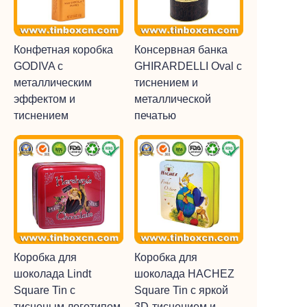
Конфетная коробка
Консервная банка
GODIVA с
GHIRARDELLI Oval с
металлическим
тиснением и
эффектом и
металлической
тиснением
печатью
Коробка для
Коробка для
шоколада Lindt
шоколада HACHEZ
Square Tin с
Square Tin с яркой
тисненым логотипом
3D-тиснением и