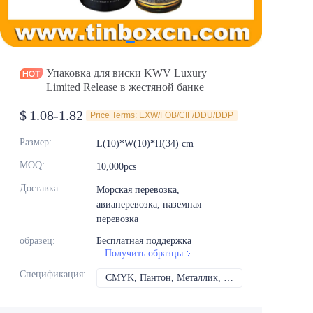
Новости
Продукты
Упаковка для виски KWV Luxury
Limited Release в жестяной банке
$
1.08-1.82
Price Terms: EXW/FOB/CIF/DDU/DDP
Размер
:
L(10)*W(10)*H(34) cm
MOQ
:
10,000pcs
Доставка
:
Морская перевозка,
авиаперевозка, наземная
перевозка
образец
:
Бесплатная поддержка
Получить образцы
Спецификация
:
CMYK, Пантон, Металлик, Спот-цвет и т.д.
CMYK, Пантон, Мет