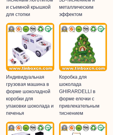
и съемной крышкой
металлическим
для стопки
эффектом
Индивидуальная
Коробка для
грузовая машина в
шоколада
форме шоколадной
GHIRARDELLI в
коробки для
форме елочки с
упаковки шоколада и
привлекательным
печенья
тиснением