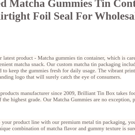
d Matcha Gummies Tin Cont
irtight Foil Seal For Wholesa
r latest product - Matcha gummies tin container, which is care
enient matcha snack. Our custom matcha tin packaging includes
 lid to keep the gummies fresh for daily usage. The vibrant pri
randing logo that will surely catch the eye of consumers.
products manufacturer since 2009, Brilliant Tin Box takes foo
f the highest grade. Our Matcha Gummies are no exception, pr
our product line with our premium metal tin packaging, you
nique combination of matcha flavor and gummy texture is sure