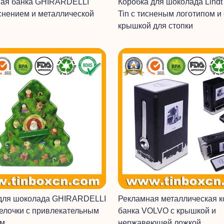
ная банка GHIRARDELLI
Коробка для шоколада Lindt
иснением и металлической
Tin с тисненым логотипом и
крышкой для стопки
 для шоколада GHIRARDELLI
Рекламная металлическая 
елочки с привлекательным
банка VOLVO с крышкой и
ем
нержавеющей ложкой