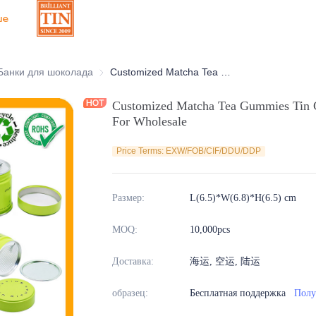
ше
оративные жестяные банки
Банки для шоколада
Банки для шоколада
Customized Matcha Tea Gummies Tin Container with Airtight Foil Seal For Wholesale
Customized Matcha Tea Gummies Tin Co
For Wholesale
Price Terms: EXW/FOB/CIF/DDU/DDP
Размер
:
L(6.5)*W(6.8)*H(6.5) cm
MOQ
:
10,000pcs
Доставка
:
海运, 空运, 陆运
образец
:
Бесплатная поддержка
Полу