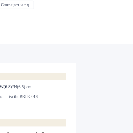
Спот-цвет и т.д.
CMYK, Пантон, Металлик, Спот-цвет и т.д.
*W(6.8)*H(6.5) cm
та
:
Tea tin BRTE-018