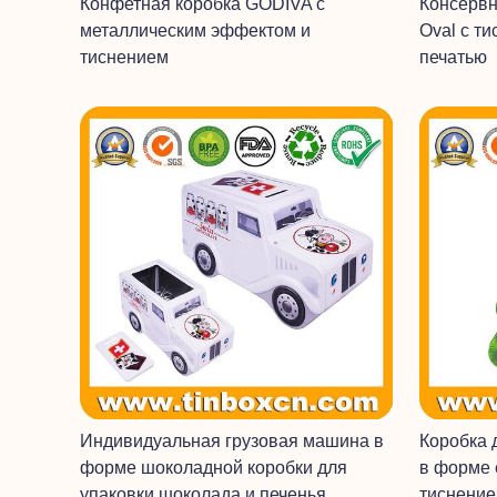
Конфетная коробка GODIVA с
Консерв
металлическим эффектом и
Oval с т
тиснением
печатью
Индивидуальная грузовая машина в
Коробка
форме шоколадной коробки для
в форме 
упаковки шоколада и печенья
тиснени