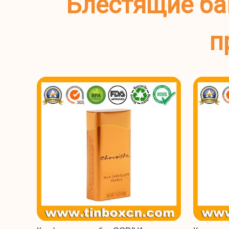
Блестящие ба
п