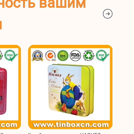
ность вашим
м